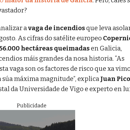
o
maior da historia de Galicia
. Pero, cales
evastador?
analizar a
vaga de incendios
que leva asol
osto. As cifras do satélite europeo
Coperni
156.000 hectáreas queimadas
en Galicia,
endios máis grandes da nosa historia. “As
sta vaga son os factores de risco que xa vim
a súa máxima magnitude”, explica
Juan Pic
tal da Universidade de Vigo e experto en l
Publicidade