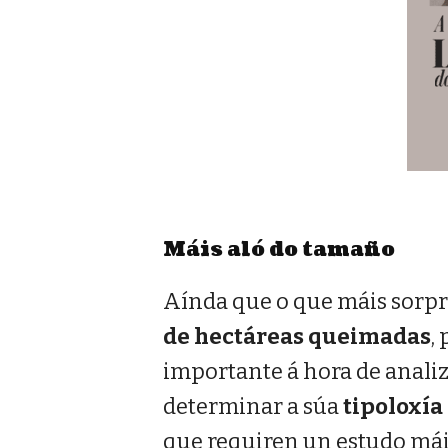
Máis aló do tamaño
Aínda que o que máis sorp
de hectáreas queimadas
,
importante á hora de anali
determinar a súa
tipoloxía
que requiren un estudo máis