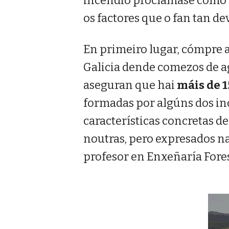
incendio proclámase como
os factores que o fan tan d
En primeiro lugar, cómpre 
Galicia dende comezos de ag
aseguran que hai
máis de 
formadas por algúns dos inc
características concretas de
noutras, pero expresados n
profesor en Enxeñaría Fores