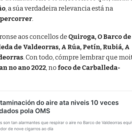
ño
, a súa verdadeira relevancia está na
 percorrer
.
ronse aos concellos de
Quiroga, O Barco de
leda de Valdeorras, A Rúa, Petín, Rubiá, A
deorras
. Con todo, cómpre lembrar que moi
ran no ano 2022
, no
foco de Carballeda-