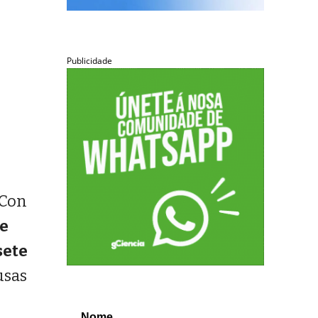
Publicidade
 Con
 e
sete
usas
Nome