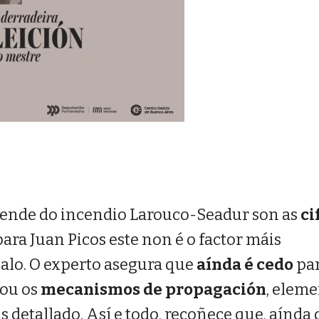
rende do incendio Larouco-Seadur son as
ci
 para Juan Picos este non é o factor máis
zalo. O experto asegura que
aínda é cedo
pa
ou os
mecanismos de propagación
, elem
 detallado. Así e todo, recoñece que, aínda