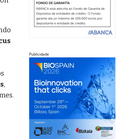
 son
ando
cus
Publicidade
os
os
,
umes.