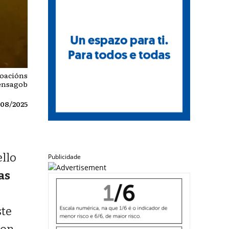
boacións
fensagob
/08/2025
llo
Publicidade
as
ste