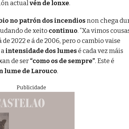
ción actual
vén de lonxe
.
io no patrón dos incendios
non chega dun
mudando de xeito
continuo
. “Xa vimos cousa
 de 2022 e á de 2006, pero o cambio vaise
 a
intensidade dos lumes
é cada vez máis
ixan de ser
“como os de sempre”
. Este é
n lume de Larouco
.
Publicidade