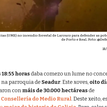
ias (UME) no incendio forestal de Larouco para defender as po
de Porto e Real. Foto: @De
21
 18:55 horas
daba comezo un lume no conce
 na parroquia de
Seadur
. Este xoves,
oito dí
asaron con
máis de 30.000 hectáreas
de
a
Consellería do Medio Rural
. Deste xeito, e