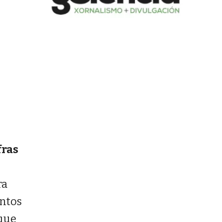
fras
ra
entos
 que