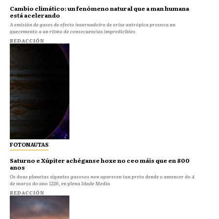
Cambio climático: un fenómeno natural que a man humana
está acelerando
A emisión de gases de efecto invernadoiro de orixe antrópica provoca un
quecemento a un ritmo de consecuencias impredicibles
REDACCIÓN
FOTONAUTAS
Saturno e Xúpiter achéganse hoxe no ceo máis que en 800
anos
Os dous planetas xigantes gasosos non aparecen tan preto dende o amencer do 4
de marzo do ano 1226, en plena Idade Media
REDACCIÓN