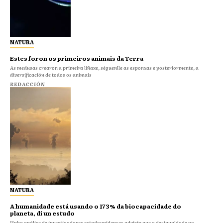
NATURA
Estes foron os primeiros animais da Terra
As medusas crearon a primeira liñaxe, séguenlle as esponxas e posteriormente, a
diversificación de todos os animais
REDACCIÓN
NATURA
A humanidade está usando o 173% da biocapacidade do
planeta, di un estudo
Unha análise de investigadores estadounidenses advirte que a desigualdade no