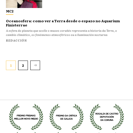
MC2
Oceanosfera: como ver a Terra desde o espazo no Aquarium
Finisterrae
A esfera do planeta que acolle o museo coruñés representa a historia da Terra, o
cambio climático, os fenómenos atmosféricos ou a iluminación nocturna
REDACCIÓN
1
2