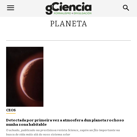
PLANETA
CEOS
Detectada por primeira vez a atmosfera dun planeta rochoso
nunha zona habitable
O achado, publicado na prestixiosa revista Science, supón un fito importante na
busca de vida máis alá do noso sistema solar