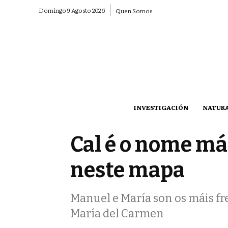
Domingo 9 Agosto 2026
Quen Somos
INVESTIGACIÓN
NATUR
Cal é o nome má
neste mapa
Manuel e María son os máis fre
María del Carmen