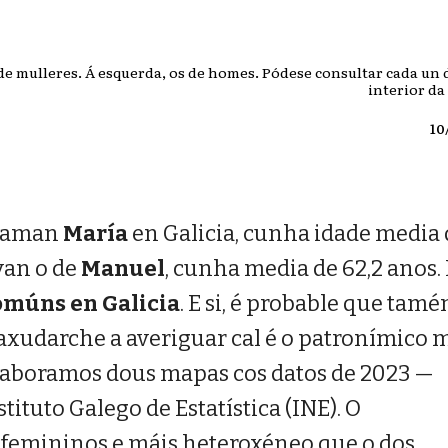
de mulleres. Á esquerda, os de homes. Pódese consultar cada un 
interior da
10
chaman
María
en Galicia, cunha idade media
evan o de
Manuel
, cunha media de 62,2 anos.
omúns en Galicia
. E si, é probable que tamé
 axudarche a averiguar cal é o patronímico 
laboramos dous mapas cos datos de 2023 —
ituto Galego de Estatística (INE). O
femininos e máis heteroxéneo que o dos