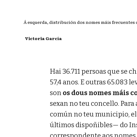
Á esquerda, distribución dos nomes máis frecuentes 
Victoria García
Hai 36.711 persoas que se 
57,4 anos. E outras 65.083 l
son
os dous nomes máis c
sexan no teu concello. Para
común no teu municipio, e
últimos dispoñibles— do Inst
correspondente aos nomes 