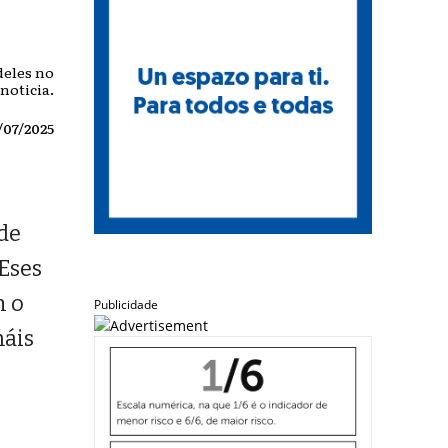
deles no
 noticia.
/07/2025
 de
 Eses
n o
Publicidade
máis