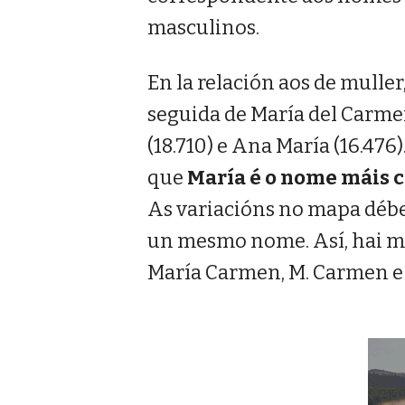
masculinos.
En la relación aos de muller
seguida de María del Carme
(18.710) e Ana María (16.476
que
María é o nome máis 
As variacións no mapa dében
un mesmo nome. Así, hai má
María Carmen, M. Carmen e