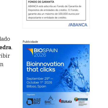
 dado
Publicidade
vedra
.
ribir
én