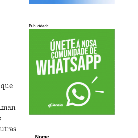
Publicidade
 que
haman
o
outras
Nome