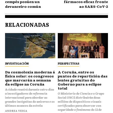
cempés posúen un
fármacos eficaz fronte
devanceiro común
ao SARS-CoV-2
RELACIONADAS
INVESTIGACIÓN
PERSPECTIVAS
Da cosmoloxía moderna á
⁠⁠A Coruña, entre os
física solar: os congresos
puntos de repartición das
que marcarán a semana
lentes gratuítas do
da eclipse na Coruña
Goberno para a eclipse
total
A cidade reunirá durante catro días
a investigadores de referencia
O Ministerio de Ciencia e o Grupo
internacional para abordar as
Social ONCE distribuirán dous
grandes incógnitas do universo e os
millóns de dispositivos visuais
últimos avances da estrela
certificados para observar con
seguridade o fenómeno do 12 de
ANDREA VEIGA