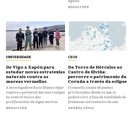
agosto
REDACCIÓN
UNIVERSIDADE
CEOS
De Vigo a Xapón para
Da Torre de Hércules ao
estudar novas estratexias
Castro de Elviña:
naturais contra as
percorre o patrimonio da
mareas vermellas
Coruña a través da eclipse
A investigadora Rocío Blanca Sújar
O concello sinala 46 puntos
explora o potencial das macroalgas
privilexiados dende os que se
no control tóxico das
poderá vivir a fase de totalidade do
proliferacións de algas nocivas
fenómeno astronómico do ano
REDACCIÓN
ANDREA VEIGA