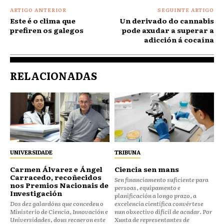
ARTIGO ANTERIOR
SEGUINTE ARTIGO
Este é o clima que
Un derivado do cannabis
prefiren os galegos
pode axudar a superar a
adicción á cocaína
RELACIONADAS
UNIVERSIDADE
TRIBUNA
Carmen Álvarez e Ángel
Ciencia sen mans
Carracedo, recoñecidos
Sen financiamento suficiente para
nos Premios Nacionais de
persoas, equipamento e
Investigación
planificación a longo prazo, a
Dos dez galardóns que concedeu o
excelencia científica convértese
Ministerio de Ciencia, Innovación e
nun obxectivo difícil de acadar. Por
Universidades, dous recaeron este
Xunta de representantes de