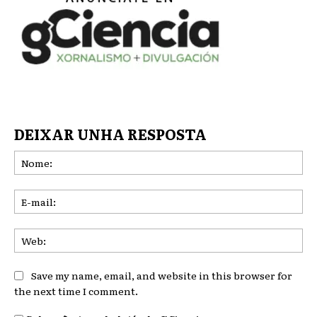
DEIXAR UNHA RESPOSTA
No
E-
mai
We
Save my name, email, and website in this browser for
the next time I comment.