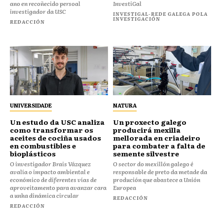
ano en recoñecido persoal
InvestiGal
investigador da USC
INVESTIGAL-REDE GALEGA POLA
INVESTIGACIÓN
REDACCIÓN
UNIVERSIDADE
NATURA
Un estudo da USC analiza
Un proxecto galego
como transformar os
producirá mexilla
aceites de cociña usados
mellorada en criadeiro
en combustibles e
para combater a falta de
bioplásticos
semente silvestre
O investigador Brais Vázquez
O sector do mexillón galego é
avalía o impacto ambiental e
responsable de preto da metade da
económico de diferentes vías de
produción que abastece a Unión
aproveitamento para avanzar cara
Europea
a unha dinámica circular
REDACCIÓN
REDACCIÓN