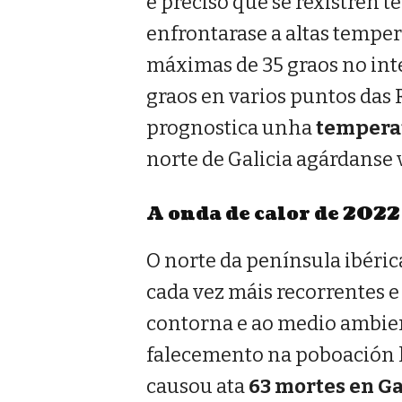
é preciso que se rexistren t
enfrontarase a altas temper
máximas de 35 graos no int
graos en varios puntos das 
prognostica unha
temperat
norte de Galicia agárdanse 
A onda de calor de 2022
O norte da península ibéric
cada vez máis recorrentes e 
contorna e ao medio ambien
falecemento na poboación h
causou ata
63 mortes en Ga