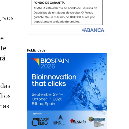
graos
de
ite
Publicidade
rá,
 das
dios
imas