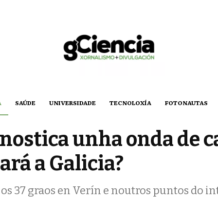
A
SAÚDE
UNIVERSIDADE
TECNOLOXÍA
FOTONAUTAS
nostica unha onda de c
ará a Galicia?
s 37 graos en Verín e noutros puntos do in