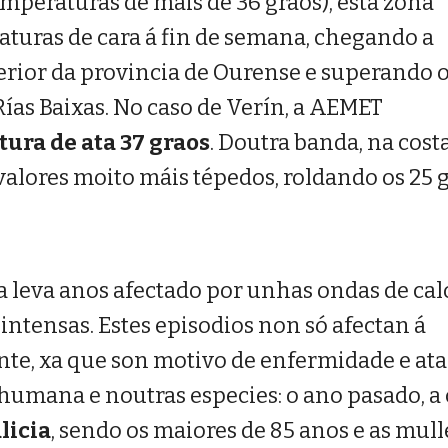
emperaturas de máis de 36 graos), esta zona
aturas de cara á fin de semana, chegando a
erior da provincia de Ourense e superando o
Rías Baixas. No caso de Verín, a AEMET
ura de ata 37 graos
. Doutra banda, na cost
valores moito máis tépedos, roldando os 25 g
a leva anos afectado por unhas ondas de cal
intensas. Estes episodios non só afectan á
te, xa que son motivo de enfermidade e ata
umana e noutras especies: o ano pasado, a 
licia
, sendo os maiores de 85 anos e as mull