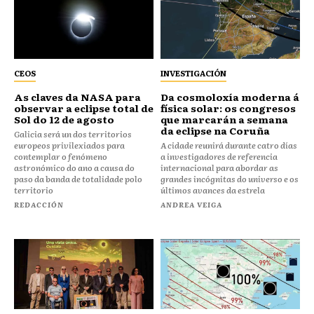
CEOS
INVESTIGACIÓN
As claves da NASA para
Da cosmoloxía moderna á
observar a eclipse total de
física solar: os congresos
Sol do 12 de agosto
que marcarán a semana
da eclipse na Coruña
Galicia será un dos territorios
europeos privilexiados para
A cidade reunirá durante catro días
contemplar o fenómeno
a investigadores de referencia
astronómico do ano a causa do
internacional para abordar as
paso da banda de totalidade polo
grandes incógnitas do universo e os
territorio
últimos avances da estrela
REDACCIÓN
ANDREA VEIGA