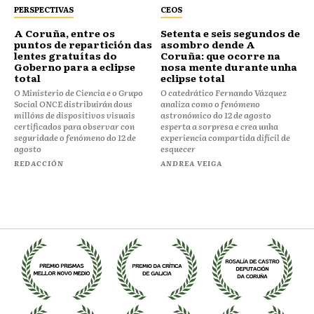
PERSPECTIVAS
CEOS
⁠⁠A Coruña, entre os
Setenta e seis segundos de
puntos de repartición das
asombro dende A
lentes gratuítas do
Coruña: que ocorre na
Goberno para a eclipse
nosa mente durante unha
total
eclipse total
O Ministerio de Ciencia e o Grupo
O catedrático Fernando Vázquez
Social ONCE distribuirán dous
analiza como o fenómeno
millóns de dispositivos visuais
astronómico do 12 de agosto
certificados para observar con
esperta a sorpresa e crea unha
seguridade o fenómeno do 12 de
experiencia compartida difícil de
agosto
esquecer
REDACCIÓN
ANDREA VEIGA