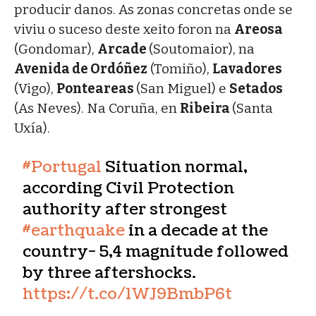
producir danos. As zonas concretas onde se
viviu o suceso deste xeito foron na
Areosa
(Gondomar),
Arcade
(Soutomaior), na
Avenida de Ordóñez
(Tomiño),
Lavadores
(Vigo),
Ponteareas
(San Miguel) e
Setados
(As Neves). Na Coruña, en
Ribeira
(Santa
Uxía).
#Portugal
Situation normal,
according Civil Protection
authority after strongest
#earthquake
in a decade at the
country- 5,4 magnitude followed
by three aftershocks.
https://t.co/1WJ9BmbP6t