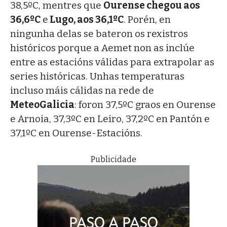
38,5ºC, mentres que
Ourense chegou aos
36,6ºC
e
Lugo, aos 36,1ºC
. Porén, en
ningunha delas se bateron os rexistros
históricos porque a Aemet non as inclúe
entre as estacións válidas para extrapolar as
series históricas. Unhas temperaturas
incluso máis cálidas na rede de
MeteoGalicia
: foron 37,5ºC graos en Ourense
e Arnoia, 37,3ºC en Leiro, 37,2ºC en Pantón e
37,1ºC en Ourense-Estacións.
Publicidade