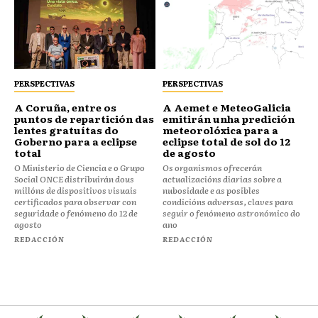
PERSPECTIVAS
PERSPECTIVAS
⁠⁠A Coruña, entre os
A Aemet e MeteoGalicia
puntos de repartición das
emitirán unha predición
lentes gratuítas do
meteorolóxica para a
Goberno para a eclipse
eclipse total de sol do 12
total
de agosto
O Ministerio de Ciencia e o Grupo
Os organismos ofrecerán
Social ONCE distribuirán dous
actualizacións diarias sobre a
millóns de dispositivos visuais
nubosidade e as posibles
certificados para observar con
condicións adversas, claves para
seguridade o fenómeno do 12 de
seguir o fenómeno astronómico do
agosto
ano
REDACCIÓN
REDACCIÓN