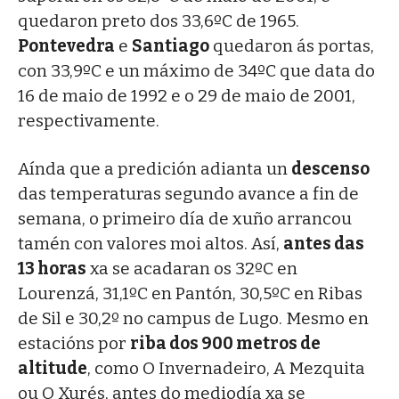
quedaron preto dos 33,6ºC de 1965.
Pontevedra
e
Santiago
quedaron ás portas,
con 33,9ºC e un máximo de 34ºC que data do
16 de maio de 1992 e o 29 de maio de 2001,
respectivamente.
Aínda que a predición adianta un
descenso
das temperaturas segundo avance a fin de
semana, o primeiro día de xuño arrancou
tamén con valores moi altos. Así,
antes das
13 horas
xa se acadaran os 32ºC en
Lourenzá, 31,1ºC en Pantón, 30,5ºC en Ribas
de Sil e 30,2º no campus de Lugo. Mesmo en
estacións por
riba dos 900 metros de
altitude
, como O Invernadeiro, A Mezquita
ou O Xurés, antes do mediodía xa se