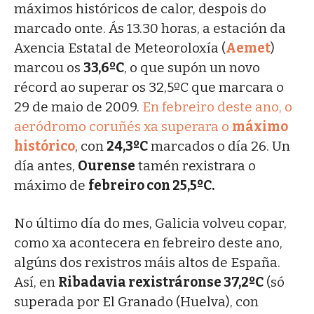
máximos históricos de calor, despois do
marcado onte. Ás 13.30 horas, a estación da
Axencia Estatal de Meteoroloxía (
Aemet
)
marcou os
33,6ºC
, o que supón un novo
récord ao superar os 32,5ºC que marcara o
29 de maio de 2009.
En febreiro deste ano, o
aeródromo coruñés xa superara o
máximo
histórico
, con
24,3ºC
marcados o día 26. Un
día antes,
Ourense
tamén rexistrara o
máximo de
febreiro con 25,5ºC.
No último día do mes, Galicia volveu copar,
como xa acontecera en febreiro deste ano,
algúns dos rexistros máis altos de España.
Así, en
Ribadavia rexistráronse 37,2ºC
(só
superada por El Granado (Huelva), con