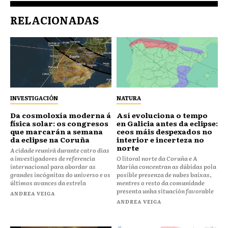
RELACIONADAS
INVESTIGACIÓN
NATURA
Da cosmoloxía moderna á
Así evoluciona o tempo
física solar: os congresos
en Galicia antes da eclipse:
que marcarán a semana
ceos máis despexados no
da eclipse na Coruña
interior e incerteza no
norte
A cidade reunirá durante catro días
a investigadores de referencia
O litoral norte da Coruña e A
internacional para abordar as
Mariña concentran as dúbidas pola
grandes incógnitas do universo e os
posible presenza de nubes baixas,
últimos avances da estrela
mentres o resto da comunidade
presenta unha situación favorable
ANDREA VEIGA
ANDREA VEIGA