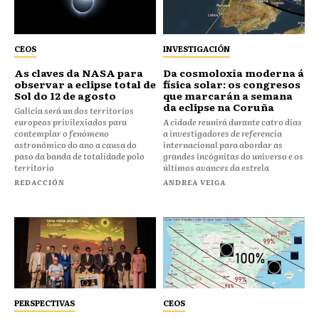
CEOS
INVESTIGACIÓN
As claves da NASA para
Da cosmoloxía moderna á
observar a eclipse total de
física solar: os congresos
Sol do 12 de agosto
que marcarán a semana
da eclipse na Coruña
Galicia será un dos territorios
europeos privilexiados para
A cidade reunirá durante catro días
contemplar o fenómeno
a investigadores de referencia
astronómico do ano a causa do
internacional para abordar as
paso da banda de totalidade polo
grandes incógnitas do universo e os
territorio
últimos avances da estrela
REDACCIÓN
ANDREA VEIGA
PERSPECTIVAS
CEOS