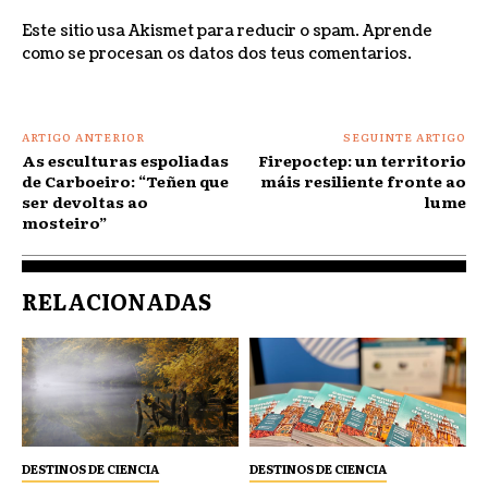
Este sitio usa Akismet para reducir o spam.
Aprende
como se procesan os datos dos teus comentarios
.
ARTIGO ANTERIOR
SEGUINTE ARTIGO
As esculturas espoliadas
Firepoctep: un territorio
de Carboeiro: “Teñen que
máis resiliente fronte ao
ser devoltas ao
lume
mosteiro”
RELACIONADAS
DESTINOS DE CIENCIA
DESTINOS DE CIENCIA