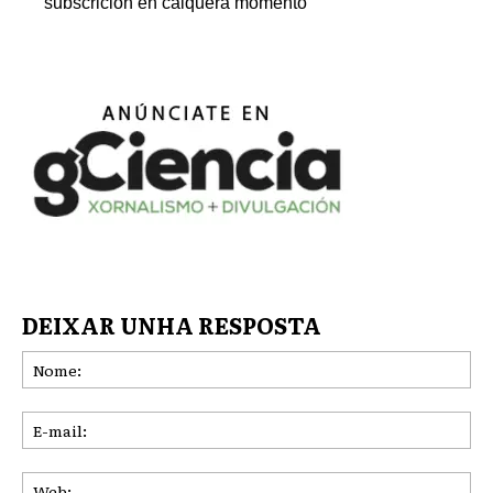
subscrición en calquera momento
DEIXAR UNHA RESPOSTA
No
E-
mai
We