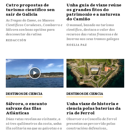
Catro propostas de
Unha guía de viaxe reúne
turismo científico sen
os grandes fitos do
saír de Galicia
patrimonio e a natureza
do Camiño
As Fragas do Eume, os Museos
Científicos Coruñeses, Combarro e
O manual, basado no turismo
Sálvora son boas opcións para
científico, destaca o valor dos
desconectar da rutina
recursos das rutas francesa e de
Inverno nos seus tramos galegos
REDACCIÓN
NOELIA PAZ
DESTINOS DE CIENCIA
DESTINOS DE CIENCIA
Sálvora, o encanto
Unha viaxe de historia e
salvaxe das Illas
ciencia polas baterías da
Atlánticas
ría de Ferrol
Dúas rutas revelan ao visitante, a
Observer e o Concello de Ferrol
só tres quilómetros da costa, unha
presentan un percorrido polas
illa solitaria na que as gaivotas e a
construcións defensivas,