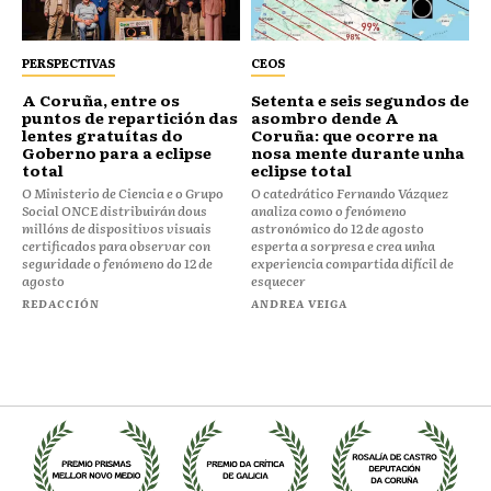
PERSPECTIVAS
CEOS
⁠⁠A Coruña, entre os
Setenta e seis segundos de
puntos de repartición das
asombro dende A
lentes gratuítas do
Coruña: que ocorre na
Goberno para a eclipse
nosa mente durante unha
total
eclipse total
O Ministerio de Ciencia e o Grupo
O catedrático Fernando Vázquez
Social ONCE distribuirán dous
analiza como o fenómeno
millóns de dispositivos visuais
astronómico do 12 de agosto
certificados para observar con
esperta a sorpresa e crea unha
seguridade o fenómeno do 12 de
experiencia compartida difícil de
agosto
esquecer
REDACCIÓN
ANDREA VEIGA