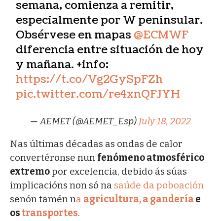
semana, comienza a remitir,
especialmente por W peninsular.
Obsérvese en mapas
@ECMWF
diferencia entre situación de hoy
y mañana. +info:
https://t.co/Vg2GySpFZh
pic.twitter.com/re4xnQFJYH
— AEMET (@AEMET_Esp)
July 18, 2022
Nas últimas décadas as ondas de calor
convertéronse nun
fenómeno atmosférico
extremo
por excelencia, debido ás súas
implicacións non só na
saúde da poboación
senón tamén n
a
agricultura, a gandería
e
os
transportes
.