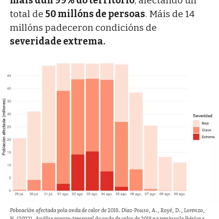
máis dun 99% do territorio
, afectando un
total de
50 millóns de persoas
. Máis de 14
millóns padeceron condicións de
severidade extrema.
Poboación afectada pola onda de calor de 2018. Díaz-Pouso, A., Royé, D., Lorenzo,
N. (2022). Análise espazo-temporal da onda de calor de 2018 na península ibérica e