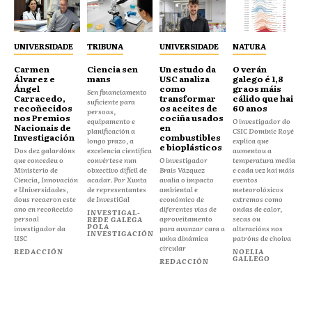
UNIVERSIDADE
TRIBUNA
UNIVERSIDADE
NATURA
Carmen
Ciencia sen
Un estudo da
O verán
Álvarez e
mans
USC analiza
galego é 1,8
Ángel
como
graos máis
Sen financiamento
Carracedo,
transformar
cálido que hai
suficiente para
recoñecidos
os aceites de
60 anos
persoas,
nos Premios
cociña usados
equipamento e
O investigador do
Nacionais de
en
planificación a
CSIC Dominic Royé
Investigación
combustibles
longo prazo, a
explica que
e bioplásticos
Dos dez galardóns
excelencia científica
aumentou a
que concedeu o
convértese nun
O investigador
temperatura media
Ministerio de
obxectivo difícil de
Brais Vázquez
e cada vez hai máis
Ciencia, Innovación
acadar. Por Xunta
avalía o impacto
eventos
e Universidades,
de representantes
ambiental e
meteorolóxicos
dous recaeron este
de InvestiGal
económico de
extremos como
ano en recoñecido
diferentes vías de
ondas de calor,
INVESTIGAL-
persoal
aproveitamento
secas ou
REDE GALEGA
POLA
investigador da
para avanzar cara a
alteracións nos
INVESTIGACIÓN
USC
unha dinámica
patróns de choiva
circular
REDACCIÓN
NOELIA
GALLEGO
REDACCIÓN