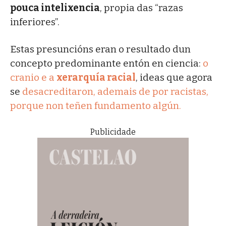
pouca intelixencia
, propia das “razas
inferiores”.
Estas presuncións eran o resultado dun
concepto predominante entón en ciencia:
o
cranio e a
xerarquía racial
, ideas que agora
se
desacreditaron, ademais de por racistas,
porque non teñen fundamento algún.
Publicidade