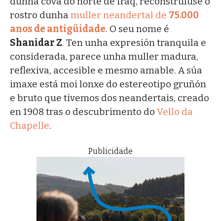
dunha cova do norte de Iraq, reconstruíuse o
rostro dunha
muller neandertal de
75.000
anos de antigüidade
. O seu nome é
Shanidar Z
. Ten unha expresión tranquila e
considerada, parece unha muller madura,
reflexiva, accesible e mesmo amable. A súa
imaxe está moi lonxe do estereotipo gruñón
e bruto que tivemos dos neandertais, creado
en 1908 tras o descubrimento do
Vello da
Chapelle
.
Publicidade