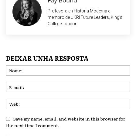
Fay Bound
Profesora en Historia Moderna e
membro de UKRI Future Leaders, King’s
College London
DEIXAR UNHA RESPOSTA
No
E-
mai
We
Save my name, email, and website in this browser for
the next time I comment.