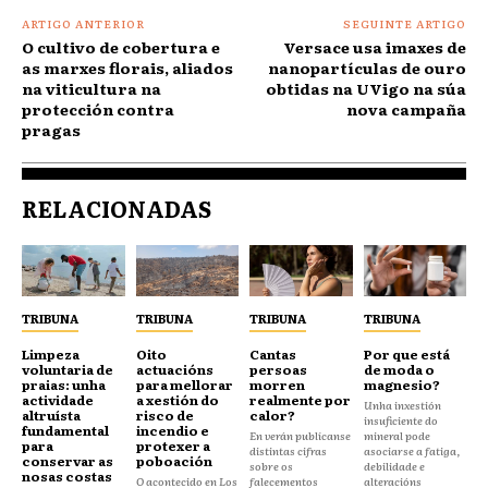
ARTIGO ANTERIOR
SEGUINTE ARTIGO
O cultivo de cobertura e
Versace usa imaxes de
as marxes florais, aliados
nanopartículas de ouro
na viticultura na
obtidas na UVigo na súa
protección contra
nova campaña
pragas
RELACIONADAS
TRIBUNA
TRIBUNA
TRIBUNA
TRIBUNA
Limpeza
Oito
Cantas
Por que está
voluntaria de
actuacións
persoas
de moda o
praias: unha
para mellorar
morren
magnesio?
actividade
a xestión do
realmente por
Unha inxestión
altruísta
risco de
calor?
insuficiente do
fundamental
incendio e
En verán publícanse
mineral pode
para
protexer a
distintas cifras
asociarse a fatiga,
conservar as
poboación
sobre os
debilidade e
nosas costas
O acontecido en Los
falecementos
alteracións