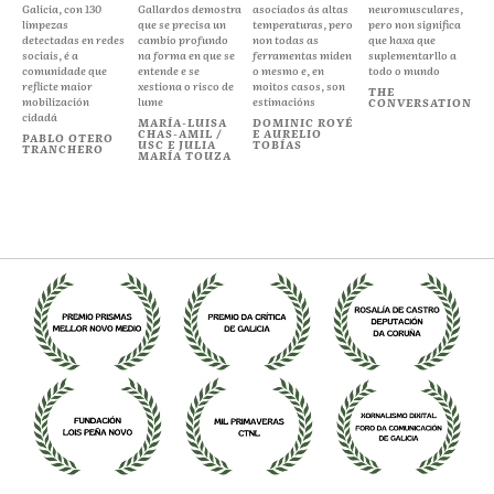
Galicia, con 130
Gallardos demostra
asociados ás altas
neuromusculares,
limpezas
que se precisa un
temperaturas, pero
pero non significa
detectadas en redes
cambio profundo
non todas as
que haxa que
sociais, é a
na forma en que se
ferramentas miden
suplementarllo a
comunidade que
entende e se
o mesmo e, en
todo o mundo
reflicte maior
xestiona o risco de
moitos casos, son
THE
mobilización
lume
estimacións
CONVERSATION
cidadá
MARÍA-LUISA
DOMINIC ROYÉ
CHAS-AMIL /
E AURELIO
PABLO OTERO
USC E JULIA
TOBÍAS
TRANCHERO
MARÍA TOUZA