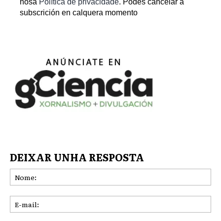
nosa
Política de privacidade
. Podes cancelar a
subscrición en calquera momento
DEIXAR UNHA RESPOSTA
No
E-
mai