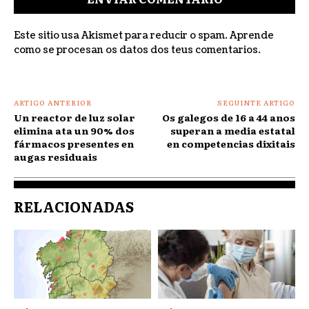
Este sitio usa Akismet para reducir o spam.
Aprende
como se procesan os datos dos teus comentarios
.
ARTIGO ANTERIOR
SEGUINTE ARTIGO
Un reactor de luz solar
Os galegos de 16 a 44 anos
elimina ata un 90% dos
superan a media estatal
fármacos presentes en
en competencias dixitais
augas residuais
RELACIONADAS