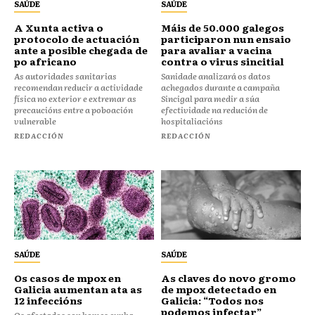
SAÚDE
SAÚDE
A Xunta activa o
Máis de 50.000 galegos
protocolo de actuación
participaron nun ensaio
ante a posible chegada de
para avaliar a vacina
po africano
contra o virus sincitial
As autoridades sanitarias
Sanidade analizará os datos
recomendan reducir a actividade
achegados durante a campaña
física no exterior e extremar as
Sincigal para medir a súa
precaucións entre a poboación
efectividade na redución de
vulnerable
hospitaliacións
REDACCIÓN
REDACCIÓN
SAÚDE
SAÚDE
Os casos de mpox en
As claves do novo gromo
Galicia aumentan ata as
de mpox detectado en
12 infeccións
Galicia: “Todos nos
podemos infectar”