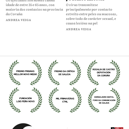
Os afectados son homes cunha
idade de entre 35 e 65 anos, coa
O virus transmítese
maioría dos contaxios na provincia
principalmente por contacto
da Coruña
estreito entre peles ou mucosas,
sobre todo de carácter sexual, e
ANDREA VEIGA
causa lesións na pel
ANDREA VEIGA