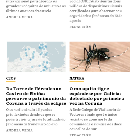
internacional para abordar as
Social ONCE distribuirán dous
grandes incógnitas do universo e os
millóns de dispositivos visuais
últimos avances da estrela
certificados para observar con
seguridade o fenómeno do 12 de
ANDREA VEIGA
agosto
REDACCIÓN
CEOS
NATURA
Da Torre de Hércules ao
O mosquito tigre
Castro de Elviña:
expándese por Galicia:
percorre o patrimonio da
detectado por primeira
Coruña a través da eclipse
vez na Coruña
O concello sinala 46 puntos
A Rede Galega de Vixilancia de
privilexiados dende os que se
Vectores sinala que é o único
poderá vivir a fase de totalidade do
rexistro na zona norte da
fenómeno astronómico do ano
comunidade e súmase aos doce
concellos do sur
ANDREA VEIGA
REDACCIÓN