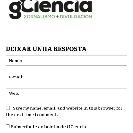
DEIXAR UNHA RESPOSTA
No
E-
mai
We
Save my name, email, and website in this browser for
the next time I comment.
Subscríbete ao boletín de GCiencia