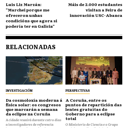
Luis Liz Marzán:
Máis de 2.000 estudantes
“Marchei porque me
visitan a Feira de
ofreceron unhas
innovación USC-Abanca
condicións que agora si
podería ter en Galicia”
RELACIONADAS
INVESTIGACIÓN
PERSPECTIVAS
Da cosmoloxía moderna á
⁠⁠A Coruña, entre os
física solar: os congresos
puntos de repartición das
que marcarán a semana
lentes gratuítas do
da eclipse na Coruña
Goberno para a eclipse
total
A cidade reunirá durante catro días
a investigadores de referencia
O Ministerio de Ciencia e o Grupo