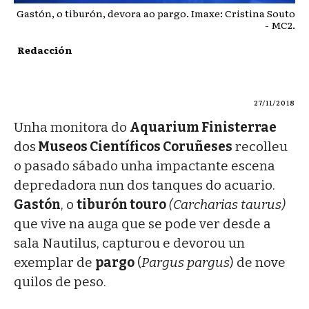
Gastón, o tiburón, devora ao pargo. Imaxe: Cristina Souto
- MC2.
Redacción
27/11/2018
Unha monitora do
Aquarium Finisterrae
dos
Museos Científicos Coruñeses
recolleu
o pasado sábado unha impactante escena
depredadora nun dos tanques do acuario.
Gastón
, o
tiburón touro
(Carcharias taurus)
que vive na auga que se pode ver desde a
sala Nautilus, capturou e devorou un
exemplar de
pargo
(
Pargus pargus
) de nove
quilos de peso.