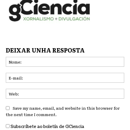
DEIXAR UNHA RESPOSTA
No
E-
mai
We
Save my name, email, and website in this browser for
the next time I comment.
Subscríbete ao boletín de GCiencia