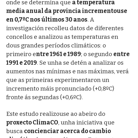
onde se determina que
a temperatura
media anual da provincia incrementouse
en 0,7ºC nos últimos 30 anos
. A
investigación recolleu datos de diferentes
concellos e analizou as temperaturas en
dous grandes períodos climáticos: o
primeiro e
ntre 1961 e 1989
; o segundo
entre
1991 e 2019
. Se unha se detén a analizar os
aumentos nas mínimas e nas máximas, verá
que as primeiras experimentaron un
incremento máis pronunciado (+0,8ºC)
fronte ás segundas (+0,6ºC).
Este estudo realizouse ao abeiro do
proxecto ClimaCO
, unha iniciativa que
busca
concienciar acerca do cambio