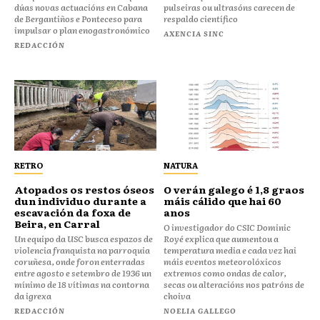
dúas novas actuacións en Cabana
pulseiras ou ultrasóns carecen de
de Bergantiños e Ponteceso para
respaldo científico
impulsar o plan enogastronómico
AXENCIA SINC
REDACCIÓN
RETRO
NATURA
Atopados os restos óseos
O verán galego é 1,8 graos
dun individuo durante a
máis cálido que hai 60
escavación da foxa de
anos
Beira, en Carral
O investigador do CSIC Dominic
Un equipo da USC busca espazos de
Royé explica que aumentou a
violencia franquista na parroquia
temperatura media e cada vez hai
coruñesa, onde foron enterradas
máis eventos meteorolóxicos
entre agosto e setembro de 1936 un
extremos como ondas de calor,
mínimo de 18 vítimas na contorna
secas ou alteracións nos patróns de
da igrexa
choiva
REDACCIÓN
NOELIA GALLEGO