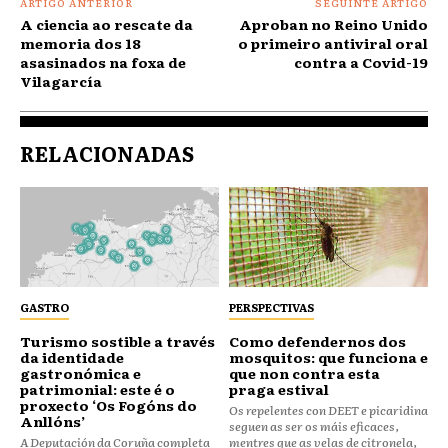
ARTIGO ANTERIOR
SEGUINTE ARTIGO
A ciencia ao rescate da
Aproban no Reino Unido
memoria dos 18
o primeiro antiviral oral
asasinados na foxa de
contra a Covid-19
Vilagarcía
RELACIONADAS
GASTRO
PERSPECTIVAS
Turismo sostible a través
Como defendernos dos
da identidade
mosquitos: que funciona e
gastronómica e
que non contra esta
patrimonial: este é o
praga estival
proxecto ‘Os Fogóns do
Os repelentes con DEET e picaridina
Anllóns’
seguen as ser os máis eficaces,
A Deputación da Coruña completa
mentres que as velas de citronela,