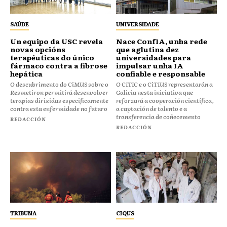
SAÚDE
UNIVERSIDADE
Un equipo da USC revela
Nace ConfIA, unha rede
novas opcións
que aglutina dez
terapéuticas do único
universidades para
fármaco contra a fibrose
impulsar unha IA
hepática
confiable e responsable
O descubrimento do CiMUS sobre o
O CITIC e o CiTIUS representarán a
Resmetiron permitirá desenvolver
Galicia nesta iniciativa que
terapias dirixidas especificamente
reforzará a cooperación científica,
contra esta enfermidade no futuro
a captación de talento e a
transferencia de coñecemento
REDACCIÓN
REDACCIÓN
TRIBUNA
CIQUS