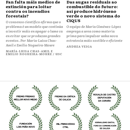
Fan falta máis medios de
Das augas residuais ao
extinción para loitar
combustible do futuro:
contra os incendios
así produce hidróxeno
forestais?
verde o novo sistema do
CiQUS
O consenso científico afirma que o
problema é un modelo que continúa
O equipo de María Giménez-López
a investir máis en apagar o lume ca
emprega a urea como materia
en evitar que se produzan grandes
prima para impulsar unha nova
eventos. Por María-Luisa Chas-
estratexia máis sostible e eficiente
Amil e Emilio Nogueira-Moure
ANDREA VEIGA
MARÍA-LUISA CHAS-AMIL E
EMILIO NOGUEIRA-MOURE / USC