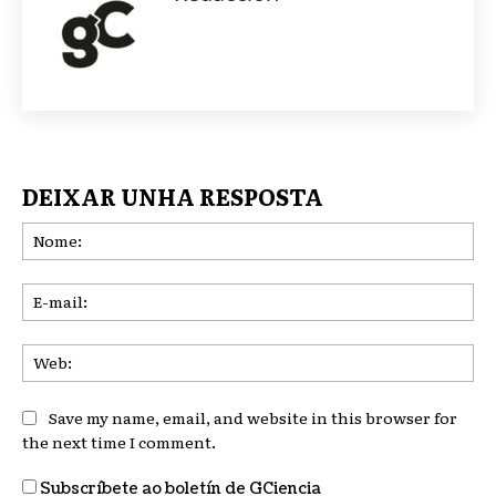
DEIXAR UNHA RESPOSTA
No
E-
mai
We
Save my name, email, and website in this browser for
the next time I comment.
Subscríbete ao boletín de GCiencia