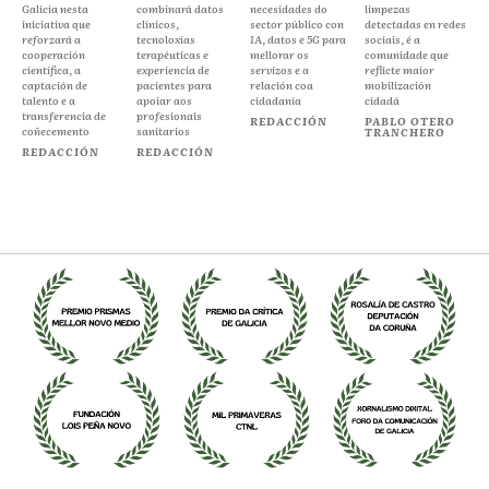
Galicia nesta
combinará datos
necesidades do
limpezas
iniciativa que
clínicos,
sector público con
detectadas en redes
reforzará a
tecnoloxías
IA, datos e 5G para
sociais, é a
cooperación
terapéuticas e
mellorar os
comunidade que
científica, a
experiencia de
servizos e a
reflicte maior
captación de
pacientes para
relación coa
mobilización
talento e a
apoiar aos
cidadanía
cidadá
transferencia de
profesionais
REDACCIÓN
PABLO OTERO
coñecemento
sanitarios
TRANCHERO
REDACCIÓN
REDACCIÓN