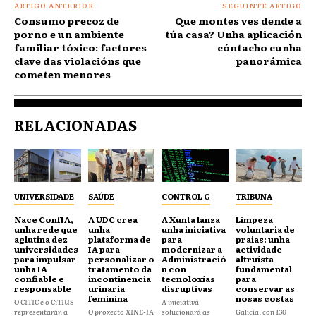
ARTIGO ANTERIOR
SEGUINTE ARTIGO
Consumo precoz de
Que montes ves dende a
porno e un ambiente
túa casa? Unha aplicación
familiar tóxico: factores
cóntacho cunha
clave das violacións que
panorámica
cometen menores
RELACIONADAS
UNIVERSIDADE
SAÚDE
CONTROL G
TRIBUNA
Nace ConfIA,
A UDC crea
A Xunta lanza
Limpeza
unha rede que
unha
unha iniciativa
voluntaria de
aglutina dez
plataforma de
para
praias: unha
universidades
IA para
modernizar a
actividade
para impulsar
personalizar o
Administració
altruísta
unha IA
tratamento da
n con
fundamental
confiable e
incontinencia
tecnoloxías
para
responsable
urinaria
disruptivas
conservar as
feminina
nosas costas
O CITIC e o CiTIUS
A iniciativa
representarán a
O proxecto XINE-IA
solucionará as
Galicia, con 130