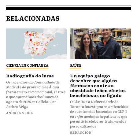
RELACIONADAS
CIENCIA EN CONFIANZA
SAÚDE
Radiografía do lume
Un equipo galego
descobre que algúns
Os incendios da Comunidade de
fármacos contra a
Madrid e da provincia de Álava
obesidade teñen efectos
foron emerxencia nacional, e isto é
beneficiosos no fígado
o que aprendimos dos lumes de
agosto de 2025 en Galicia. Por
O CiMUS e a Universidade de
Andrea Veiga
Toronto investigan as aplicacións
de substancias baseadas en GLP-1
ANDREA VEIGA
en enfermedades hepáticas, o que
permitiría elaborar tratamentos
personalizados
REDACCIÓN