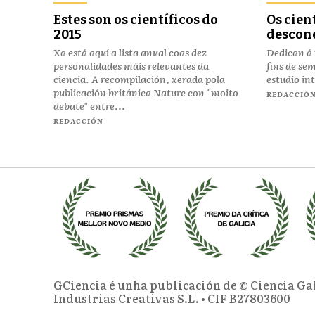
Estes son os científicos do
Os cien
2015
descon
Xa está aquí a lista anual coas dez
Dedican á 
personalidades máis relevantes da
fins de se
ciencia. A recompilación, xerada pola
estudio in
publicación británica Nature con "moito
REDACCIÓ
debate" entre...
REDACCIÓN
GCiencia é unha publicación de © Ciencia Ga
Industrias Creativas S.L. • CIF B27803600