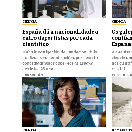
CIENCIA
CIENCIA
España dá a nacionalidade a
Os gale
catro deportistas por cada
confían
científico
España
Unha investigación da Fundación Civio
A enquisa 
analiza as nacionalizacións por decreto
ciencia a
concedidas polos gobernos de España
nos cientí
desde hai 25 anos
estatal
REDACCIÓN
VICTORIA 
CIENCIA
HEMEROTEC