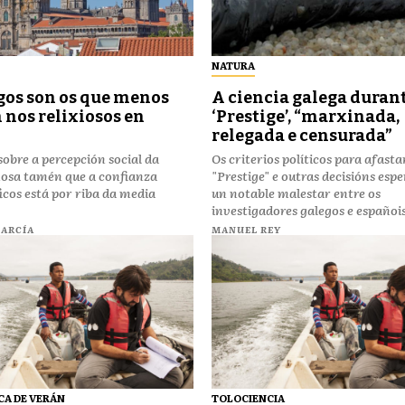
NATURA
gos son os que menos
A ciencia galega durant
 nos relixiosos en
‘Prestige’, “marxinada,
relegada e censurada”
sobre a percepción social da
Os criterios políticos para afasta
mosa tamén que a confianza
"Prestige" e outras decisións esp
ficos está por riba da media
un notable malestar entre os
investigadores galegos e españoi
GARCÍA
MANUEL REY
A DE VERÁN
TOLOCIENCIA