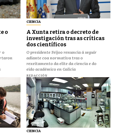
CIENCIA
e o
A Xunta retira o decreto de
investigación tras as críticas
dos científicos
r o
O presidente Feijoo renuncia á seguir
ertaron
adiante coa normativa tras o
rexeitamento da elite da ciencia e do
s
eido académico en Galicia
REDACCIÓN
CIENCIA