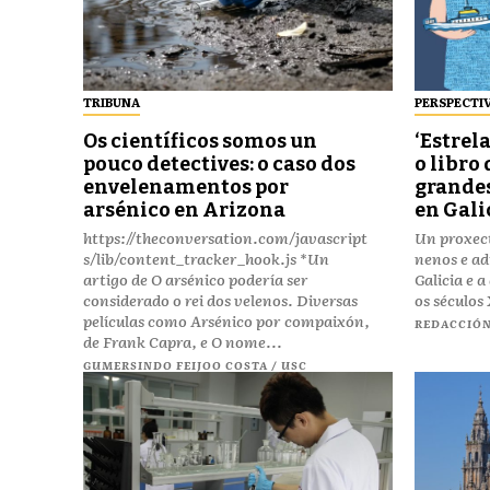
TRIBUNA
PERSPECTI
Os científicos somos un
‘Estrela
pouco detectives: o caso dos
o libro
envelenamentos por
grandes
arsénico en Arizona
en Gali
https://theconversation.com/javascript
Un proxec
s/lib/content_tracker_hook.js *Un
nenos e ad
artigo de O arsénico podería ser
Galicia e a
considerado o rei dos velenos. Diversas
os séculos
películas como Arsénico por compaixón,
REDACCIÓ
de Frank Capra, e O nome...
GUMERSINDO FEIJOO COSTA / USC