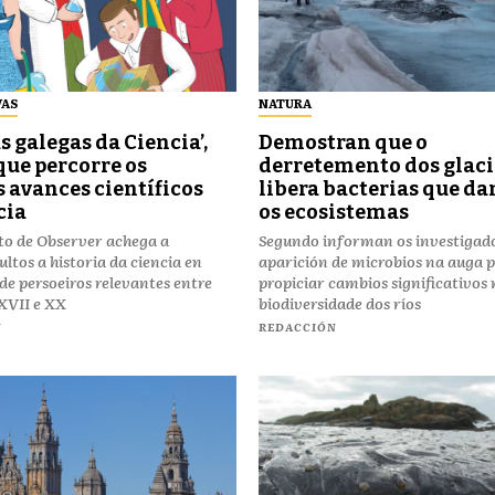
VAS
NATURA
s galegas da Ciencia’,
Demostran que o
 que percorre os
derretemento dos glaci
 avances científicos
libera bacterias que d
cia
os ecosistemas
to de Observer achega a
Segundo informan os investigado
ultos a historia da ciencia en
aparición de microbios na auga 
 de persoeiros relevantes entre
propiciar cambios significativos
 XVII e XX
biodiversidade dos ríos
N
REDACCIÓN