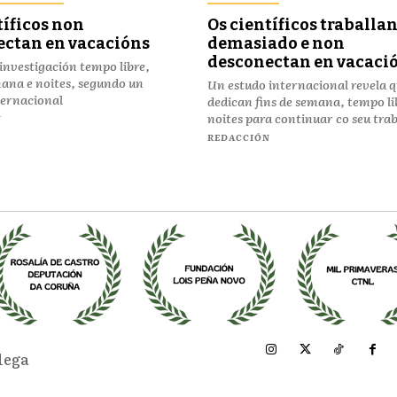
tíficos non
Os científicos traballa
ectan en vacacións
demasiado e non
desconectan en vacaci
investigación tempo libre,
mana e noites, segundo un
Un estudo internacional revela 
ternacional
dedican fins de semana, tempo li
noites para continuar co seu trab
N
REDACCIÓN
lega