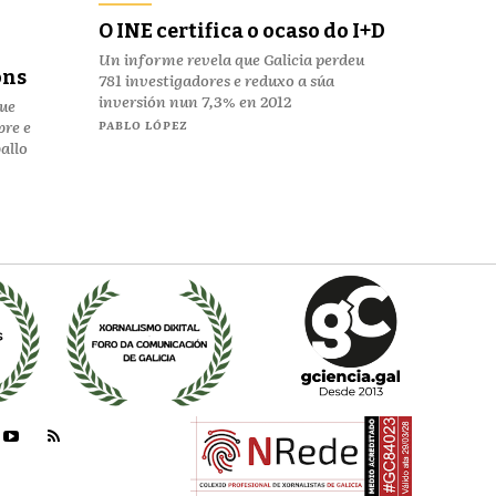
n
O INE certifica o ocaso do I+D
Un informe revela que Galicia perdeu
óns
781 investigadores e reduxo a súa
inversión nun 7,3% en 2012
que
bre e
PABLO LÓPEZ
allo