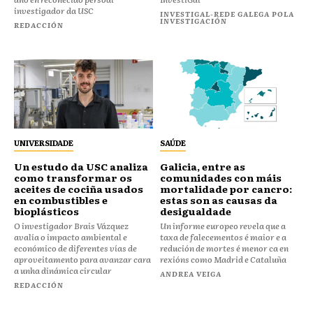
investigador da USC
INVESTIGAL-REDE GALEGA POLA
INVESTIGACIÓN
REDACCIÓN
UNIVERSIDADE
SAÚDE
Un estudo da USC analiza
Galicia, entre as
como transformar os
comunidades con máis
aceites de cociña usados
mortalidade por cancro:
en combustibles e
estas son as causas da
bioplásticos
desigualdade
O investigador Brais Vázquez
Un informe europeo revela que a
avalía o impacto ambiental e
taxa de falecementos é maior e a
económico de diferentes vías de
redución de mortes é menor ca en
aproveitamento para avanzar cara
rexións como Madrid e Cataluña
a unha dinámica circular
ANDREA VEIGA
REDACCIÓN