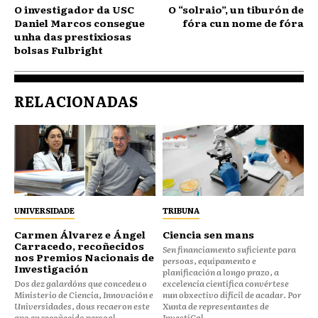
O investigador da USC
O “solraio”, un tiburón de
Daniel Marcos consegue
fóra cun nome de fóra
unha das prestixiosas
bolsas Fulbright
RELACIONADAS
UNIVERSIDADE
TRIBUNA
Carmen Álvarez e Ángel
Ciencia sen mans
Carracedo, recoñecidos
Sen financiamento suficiente para
nos Premios Nacionais de
persoas, equipamento e
Investigación
planificación a longo prazo, a
Dos dez galardóns que concedeu o
excelencia científica convértese
Ministerio de Ciencia, Innovación e
nun obxectivo difícil de acadar. Por
Universidades, dous recaeron este
Xunta de representantes de
ano en recoñecido persoal
InvestiGal