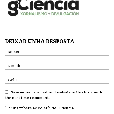
DEIXAR UNHA RESPOSTA
No
E-
mai
We
Save my name, email, and website in this browser for
the next time I comment.
Subscríbete ao boletín de GCiencia