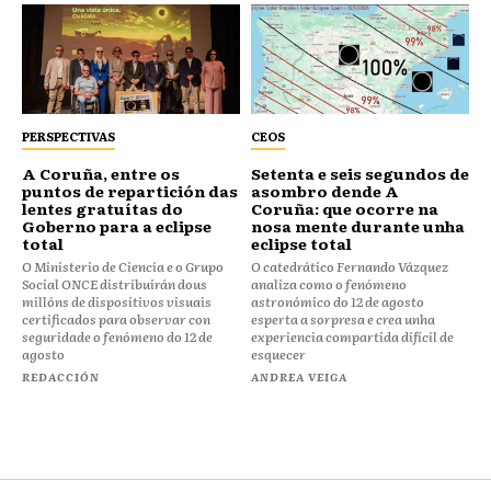
PERSPECTIVAS
CEOS
⁠⁠A Coruña, entre os
Setenta e seis segundos de
puntos de repartición das
asombro dende A
lentes gratuítas do
Coruña: que ocorre na
Goberno para a eclipse
nosa mente durante unha
total
eclipse total
O Ministerio de Ciencia e o Grupo
O catedrático Fernando Vázquez
Social ONCE distribuirán dous
analiza como o fenómeno
millóns de dispositivos visuais
astronómico do 12 de agosto
certificados para observar con
esperta a sorpresa e crea unha
seguridade o fenómeno do 12 de
experiencia compartida difícil de
agosto
esquecer
REDACCIÓN
ANDREA VEIGA