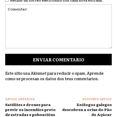
Recibir un correo electrónico con cada nova entrada.
Comentar:
Este sitio usa Akismet para reducir o spam.
Aprende
como se procesan os datos dos teus comentarios
.
ARTIGO ANTERIOR
SEGUINTE ARTIGO
Satélites e drones para
Xeólogos galegos
previr os incendios preto
descobren a orixe do Pão
de estradas e poboacións
de Açúcar