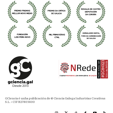
GCiencia é unha publicación de © Ciencia Galega Industrias Creativas
S.L. • CIF B27803600