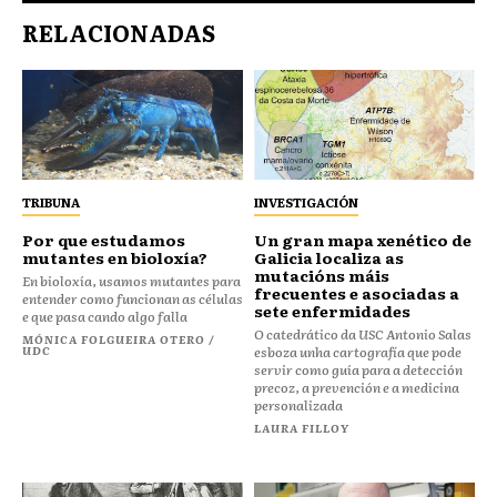
RELACIONADAS
TRIBUNA
INVESTIGACIÓN
Por que estudamos
Un gran mapa xenético de
mutantes en bioloxía?
Galicia localiza as
mutacións máis
En bioloxía, usamos mutantes para
frecuentes e asociadas a
entender como funcionan as células
sete enfermidades
e que pasa cando algo falla
O catedrático da USC Antonio Salas
MÓNICA FOLGUEIRA OTERO /
UDC
esboza unha cartografía que pode
servir como guía para a detección
precoz, a prevención e a medicina
personalizada
LAURA FILLOY