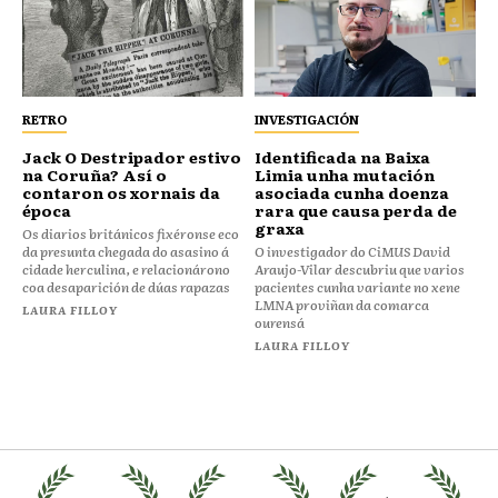
RETRO
INVESTIGACIÓN
Jack O Destripador estivo
Identificada na Baixa
na Coruña? Así o
Limia unha mutación
contaron os xornais da
asociada cunha doenza
época
rara que causa perda de
graxa
Os diarios británicos fixéronse eco
da presunta chegada do asasino á
O investigador do CiMUS David
cidade herculina, e relacionárono
Araujo-Vilar descubriu que varios
coa desaparición de dúas rapazas
pacientes cunha variante no xene
LMNA proviñan da comarca
LAURA FILLOY
ourensá
LAURA FILLOY