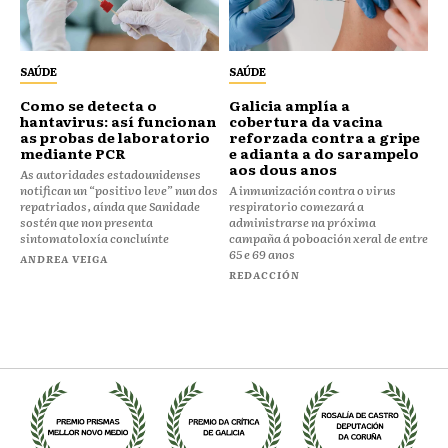
SAÚDE
SAÚDE
Como se detecta o
Galicia amplía a
hantavirus: así funcionan
cobertura da vacina
as probas de laboratorio
reforzada contra a gripe
mediante PCR
e adianta a do sarampelo
aos dous anos
As autoridades estadounidenses
notifican un “positivo leve” nun dos
A inmunización contra o virus
repatriados, aínda que Sanidade
respiratorio comezará a
sostén que non presenta
administrarse na próxima
sintomatoloxía concluínte
campaña á poboación xeral de entre
65 e 69 anos
ANDREA VEIGA
REDACCIÓN