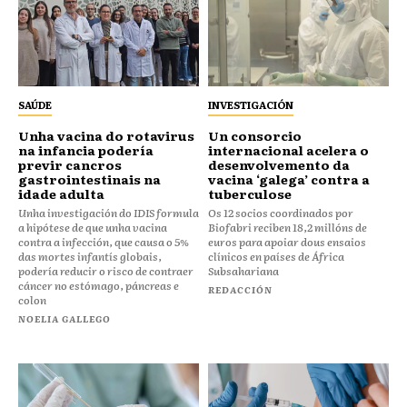
SAÚDE
INVESTIGACIÓN
Unha vacina do rotavirus
Un consorcio
na infancia podería
internacional acelera o
previr cancros
desenvolvemento da
gastrointestinais na
vacina ‘galega’ contra a
idade adulta
tuberculose
Unha investigación do IDIS formula
Os 12 socios coordinados por
a hipótese de que unha vacina
Biofabri reciben 18,2 millóns de
contra a infección, que causa o 5%
euros para apoiar dous ensaios
das mortes infantís globais,
clínicos en países de África
podería reducir o risco de contraer
Subsahariana
cáncer no estómago, páncreas e
REDACCIÓN
colon
NOELIA GALLEGO