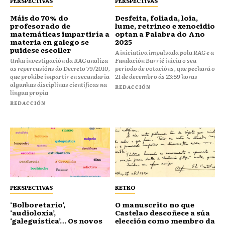
PERSPECTIVAS
PERSPECTIVAS
Máis do 70% do
Desfeita, foliada, loia,
profesorado de
lume, retrinco e xenocidio
matemáticas impartiría a
optan a Palabra do Ano
materia en galego se
2025
puidese escoller
A iniciativa impulsada pola RAG e a
Unha investigación da RAG analiza
Fundación Barrié inicia o seu
as repercusións do Decreto 79/2010,
período de votacións, que pechará o
que prohibe impartir en secundaria
21 de decembro ás 23:59 horas
algunhas disciplinas científicas na
REDACCIÓN
lingua propia
REDACCIÓN
PERSPECTIVAS
RETRO
‘Bolboretario’,
O manuscrito no que
‘audioloxía’,
Castelao descoñece a súa
‘galeguística’… Os novos
elección como membro da