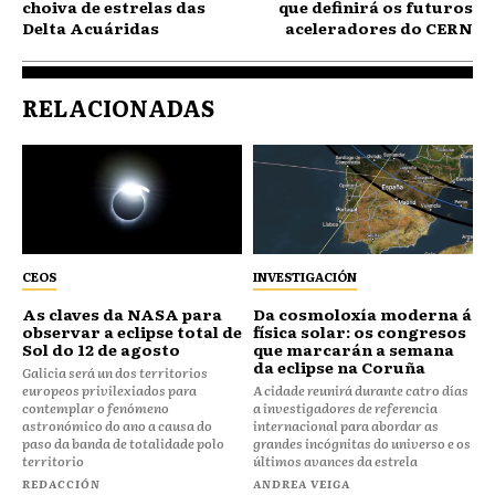
choiva de estrelas das
que definirá os futuros
Delta Acuáridas
aceleradores do CERN
RELACIONADAS
CEOS
INVESTIGACIÓN
As claves da NASA para
Da cosmoloxía moderna á
observar a eclipse total de
física solar: os congresos
Sol do 12 de agosto
que marcarán a semana
da eclipse na Coruña
Galicia será un dos territorios
europeos privilexiados para
A cidade reunirá durante catro días
contemplar o fenómeno
a investigadores de referencia
astronómico do ano a causa do
internacional para abordar as
paso da banda de totalidade polo
grandes incógnitas do universo e os
territorio
últimos avances da estrela
REDACCIÓN
ANDREA VEIGA