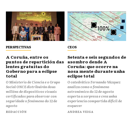
PERSPECTIVAS
CEOS
⁠⁠A Coruña, entre os
Setenta e seis segundos de
puntos de repartición das
asombro dende A
lentes gratuítas do
Coruña: que ocorre na
Goberno para a eclipse
nosa mente durante unha
total
eclipse total
O Ministerio de Ciencia e o Grupo
O catedrático Fernando Vázquez
Social ONCE distribuirán dous
analiza como o fenómeno
millóns de dispositivos visuais
astronómico do 12 de agosto
certificados para observar con
esperta a sorpresa e crea unha
seguridade o fenómeno do 12 de
experiencia compartida difícil de
agosto
esquecer
REDACCIÓN
ANDREA VEIGA