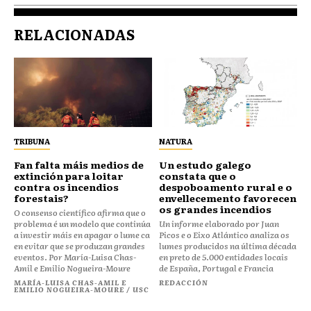
RELACIONADAS
TRIBUNA
NATURA
Fan falta máis medios de
Un estudo galego
extinción para loitar
constata que o
contra os incendios
despoboamento rural e o
forestais?
envellecemento favorecen
os grandes incendios
O consenso científico afirma que o
problema é un modelo que continúa
Un informe elaborado por Juan
a investir máis en apagar o lume ca
Picos e o Eixo Atlántico analiza os
en evitar que se produzan grandes
lumes producidos na última década
eventos. Por María-Luisa Chas-
en preto de 5.000 entidades locais
Amil e Emilio Nogueira-Moure
de España, Portugal e Francia
MARÍA-LUISA CHAS-AMIL E
REDACCIÓN
EMILIO NOGUEIRA-MOURE / USC