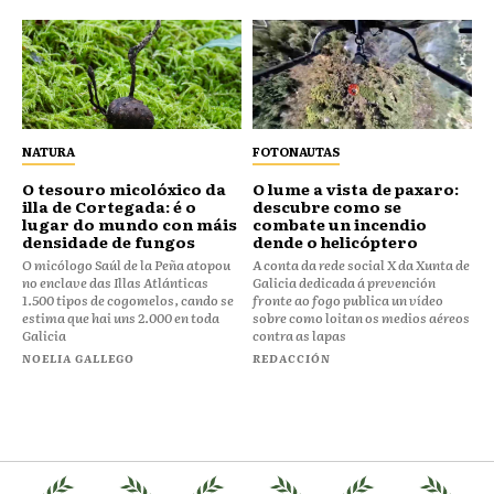
NATURA
FOTONAUTAS
O tesouro micolóxico da
O lume a vista de paxaro:
illa de Cortegada: é o
descubre como se
lugar do mundo con máis
combate un incendio
densidade de fungos
dende o helicóptero
O micólogo Saúl de la Peña atopou
A conta da rede social X da Xunta de
no enclave das Illas Atlánticas
Galicia dedicada á prevención
1.500 tipos de cogomelos, cando se
fronte ao fogo publica un vídeo
estima que hai uns 2.000 en toda
sobre como loitan os medios aéreos
Galicia
contra as lapas
NOELIA GALLEGO
REDACCIÓN