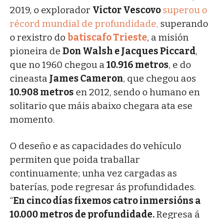
2019, o explorador
Victor Vescovo
superou o
récord mundial de profundidade,
superando
o rexistro do
batiscafo Trieste
, a misión
pioneira de
Don Walsh e Jacques Piccard
,
que no 1960 chegou a
10.916 metros
, e do
cineasta
James Cameron
, que chegou aos
10.908 metros
en 2012, sendo o humano en
solitario que máis abaixo chegara ata ese
momento.
O deseño e as capacidades do vehículo
permiten que poida traballar
continuamente; unha vez cargadas as
baterías, pode regresar ás profundidades.
“
En cinco días fixemos catro inmersións a
10.000 metros de profundidade.
Regresa á