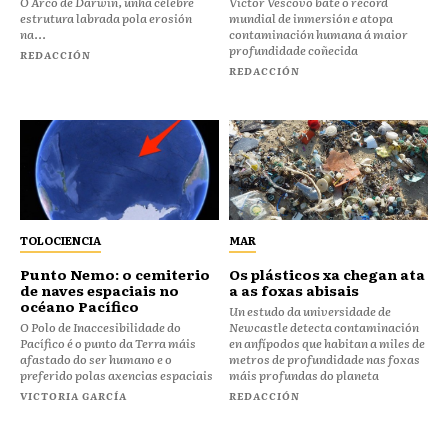
O Arco de Darwin, unha célebre
Victor Vescovo bate o récord
estrutura labrada pola erosión
mundial de inmersión e atopa
na...
contaminación humana á maior
profundidade coñecida
REDACCIÓN
REDACCIÓN
TOLOCIENCIA
MAR
Punto Nemo: o cemiterio
Os plásticos xa chegan ata
de naves espaciais no
a as foxas abisais
océano Pacífico
Un estudo da universidade de
O Polo de Inaccesibilidade do
Newcastle detecta contaminación
Pacífico é o punto da Terra máis
en anfípodos que habitan a miles de
afastado do ser humano e o
metros de profundidade nas foxas
preferido polas axencias espaciais
máis profundas do planeta
VICTORIA GARCÍA
REDACCIÓN