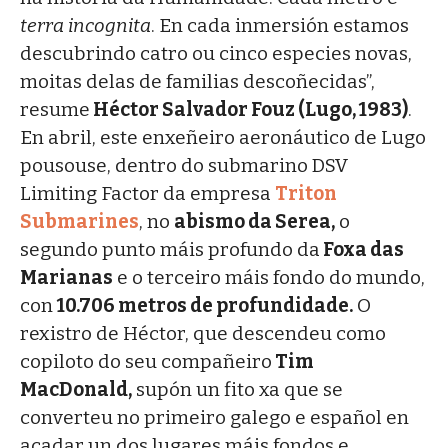
terra incognita
. En cada inmersión estamos
descubrindo catro ou cinco especies novas,
moitas delas de familias descoñecidas”,
resume
Héctor Salvador Fouz (Lugo, 1983)
.
En abril, este enxeñeiro aeronáutico de Lugo
pousouse, dentro do submarino DSV
Limiting Factor da empresa
Triton
Submarines
, no
abismo da Serea,
o
segundo punto máis profundo da
Foxa das
Marianas
e o terceiro máis fondo do mundo,
con
10.706 metros de profundidade.
O
rexistro de Héctor, que descendeu como
copiloto do seu compañeiro
Tim
MacDonald,
supón un fito xa que se
converteu no primeiro galego e español en
acadar un dos lugares máis fondos e