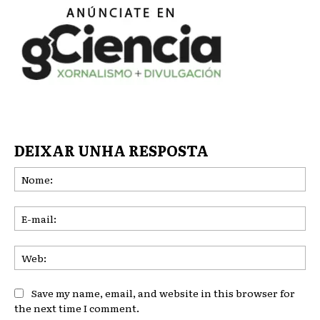
DEIXAR UNHA RESPOSTA
No
E-
mai
We
Save my name, email, and website in this browser for
the next time I comment.