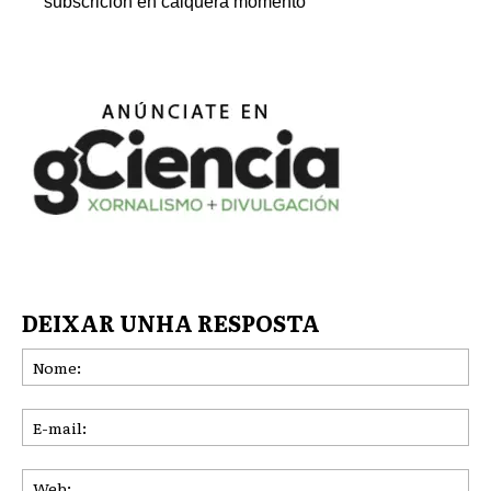
subscrición en calquera momento
DEIXAR UNHA RESPOSTA
No
E-
mai
We