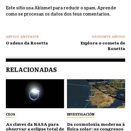
Este sitio usa Akismet para reducir o spam.
Aprende
como se procesan os datos dos teus comentarios
.
ARTIGO ANTERIOR
SEGUINTE ARTIGO
O adeus da Rosetta
Explora o cometa de
Rosetta
RELACIONADAS
CEOS
INVESTIGACIÓN
As claves da NASA para
Da cosmoloxía moderna á
observar a eclipse total de
física solar: os congresos