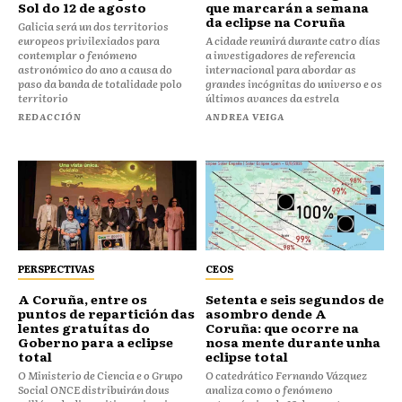
Sol do 12 de agosto
que marcarán a semana
da eclipse na Coruña
Galicia será un dos territorios
europeos privilexiados para
A cidade reunirá durante catro días
contemplar o fenómeno
a investigadores de referencia
astronómico do ano a causa do
internacional para abordar as
paso da banda de totalidade polo
grandes incógnitas do universo e os
territorio
últimos avances da estrela
REDACCIÓN
ANDREA VEIGA
PERSPECTIVAS
CEOS
⁠⁠A Coruña, entre os
Setenta e seis segundos de
puntos de repartición das
asombro dende A
lentes gratuítas do
Coruña: que ocorre na
Goberno para a eclipse
nosa mente durante unha
total
eclipse total
O Ministerio de Ciencia e o Grupo
O catedrático Fernando Vázquez
Social ONCE distribuirán dous
analiza como o fenómeno