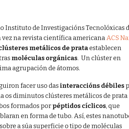
do Instituto de Investigacións Tecnolóxicas 
 vez na revista científica americana
ACS N
lústeres metálicos de prata
establecen
tras
moléculas orgánicas
. Un clúster en
nima agrupación de átomos.
guiron facer uso das
interaccións débiles
p
a os diminutos clústeres metálicos de prata
ubos formados por
péptidos cíclicos
, que
laran en forma de tubo. Así, estes nanotub
sobre a súa superficie o tipo de moléculas