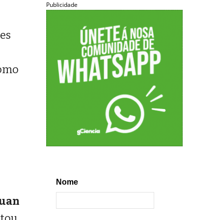
Publicidade
les
como
Nome
Juan
ntou