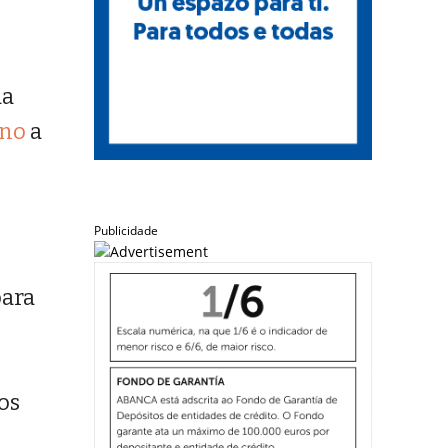
da
ano
a
Publicidade
ara
os