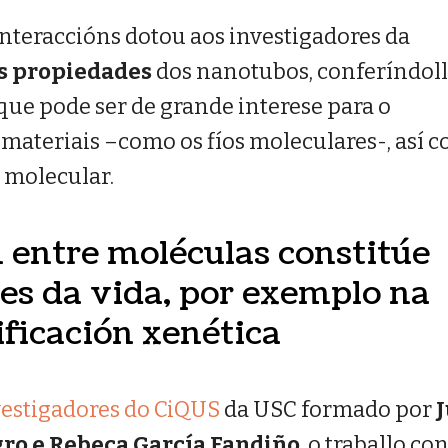
nteraccións dotou aos investigadores da
s propiedades
dos nanotubos, conferíndol
que pode ser de grande interese para o
ateriais –como os fíos moleculares-, así 
 molecular.
n entre moléculas constitúe
es da vida, por exemplo na
ificación xenética
vestigadores do CiQUS
da USC formado por
gro e Rebeca García Fandiño
, o traballo co