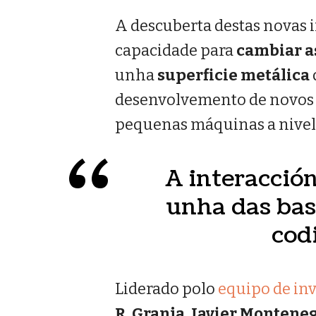
A descuberta destas novas i
capacidade para
cambiar a
unha
superficie metálica
desenvolvemento de novos m
pequenas máquinas a nivel
A interacció
unha das bas
cod
Liderado polo
equipo de in
R. Granja, Javier Montene