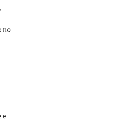
o
e no
l
e e