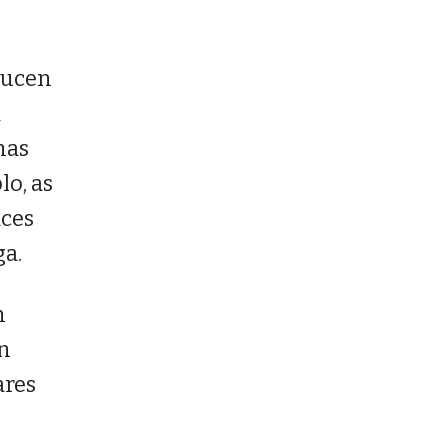
ducen
a
has
lo, as
aces
ga.
n
ón
ares