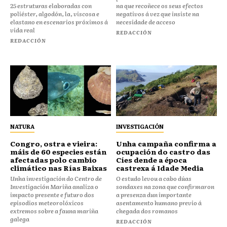
25 estruturas elaboradas con
na que recoñece os seus efectos
poliéster, algodón, la, viscosa e
negativos á vez que insiste na
elastano en escenarios próximos á
necesidade de acceso
vida real
REDACCIÓN
REDACCIÓN
NATURA
INVESTIGACIÓN
Congro, ostra e vieira:
Unha campaña confirma a
máis de 60 especies están
ocupación do castro das
afectadas polo cambio
Cíes dende a época
climático nas Rías Baixas
castrexa á Idade Media
Unha investigación do Centro de
O estudo levou a cabo dúas
Investigación Mariña analiza o
sondaxes na zona que confirmaron
impacto presente e futuro dos
a presenza dun importante
episodios meteorolóxicos
asentamento humano previo á
extremos sobre a fauna mariña
chegada dos romanos
galega
REDACCIÓN