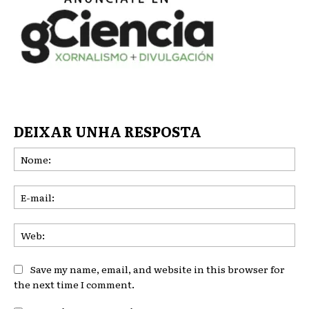
DEIXAR UNHA RESPOSTA
No
E-
mai
We
Save my name, email, and website in this browser for
the next time I comment.