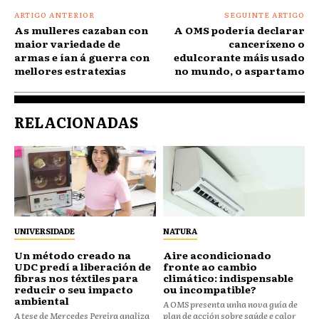
ARTIGO ANTERIOR
SEGUINTE ARTIGO
As mulleres cazaban con
A OMS podería declarar
maior variedade de
canceríxeno o
armas e ían á guerra con
edulcorante máis usado
mellores estratexias
no mundo, o aspartamo
RELACIONADAS
UNIVERSIDADE
NATURA
Un método creado na
Aire acondicionado
UDC predí a liberación de
fronte ao cambio
fibras nos téxtiles para
climático: indispensable
reducir o seu impacto
ou incompatible?
ambiental
A OMS presenta unha nova guía de
A tese de Mercedes Pereira analiza
plan de acción sobre saúde e calor