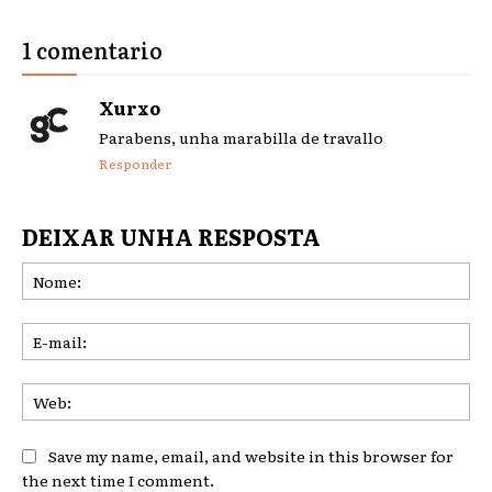
1 comentario
Xurxo
Parabens, unha marabilla de travallo
Responder
DEIXAR UNHA RESPOSTA
No
E-
mai
We
Save my name, email, and website in this browser for
the next time I comment.