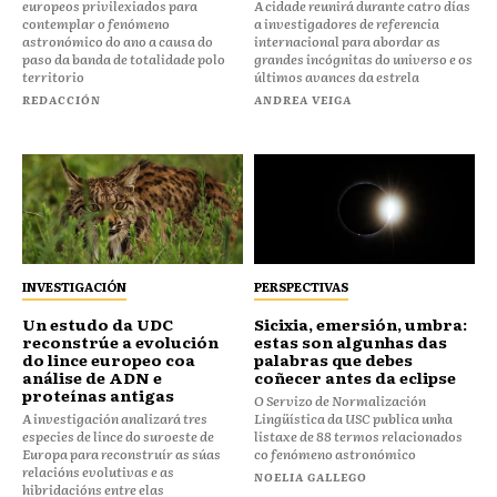
europeos privilexiados para
A cidade reunirá durante catro días
contemplar o fenómeno
a investigadores de referencia
astronómico do ano a causa do
internacional para abordar as
paso da banda de totalidade polo
grandes incógnitas do universo e os
territorio
últimos avances da estrela
REDACCIÓN
ANDREA VEIGA
INVESTIGACIÓN
PERSPECTIVAS
Un estudo da UDC
Sicixia, emersión, umbra:
reconstrúe a evolución
estas son algunhas das
do lince europeo coa
palabras que debes
análise de ADN e
coñecer antes da eclipse
proteínas antigas
O Servizo de Normalización
A investigación analizará tres
Lingüística da USC publica unha
especies de lince do suroeste de
listaxe de 88 termos relacionados
Europa para reconstruír as súas
co fenómeno astronómico
relacións evolutivas e as
NOELIA GALLEGO
hibridacións entre elas