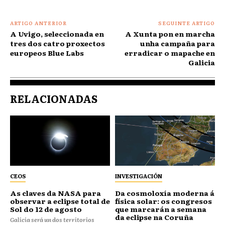
ARTIGO ANTERIOR
SEGUINTE ARTIGO
A Uvigo, seleccionada en
A Xunta pon en marcha
tres dos catro proxectos
unha campaña para
europeos Blue Labs
erradicar o mapache en
Galicia
RELACIONADAS
CEOS
INVESTIGACIÓN
As claves da NASA para
Da cosmoloxía moderna á
observar a eclipse total de
física solar: os congresos
Sol do 12 de agosto
que marcarán a semana
da eclipse na Coruña
Galicia será un dos territorios