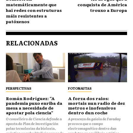
matemáticamente que
conquista de América
hai redes con estruturas
trouxo a Europa
máis resistentes a
patóxenos
RELACIONADAS
PERSPECTIVAS
FOTONAUTAS
Román Rodríguez: “A
A forza dos raios:
pandemia puxo enriba da
mortais nun radio de dez
mesa a necesidade de
metros e inofensivos
apostar pola ciencia”
dentro dun coche
O conselleiro de Ciencia defende a
A presenza da gaiola de Faraday
aposta do Plan de Investigación
provoca que o campo
polas tecnoloxías da bioloxía,
electromagnético dentro dun