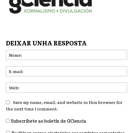
DEIXAR UNHA RESPOSTA
No
E-
mai
We
Save my name, email, and website in this browser for
the next time I comment.
Subscríbete ao boletín de GCiencia