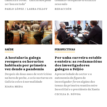
cuántica e verde: “Galicia non pode
condutor en equilibrio estático
ser boa en todo”
sexa nulo
PABLO LÓPEZ / LAURA FILLOY
REDACCIÓN
SAÚDE
PERSPECTIVAS
A hostalaría galega
Por unha carreira estable
recupera os horarios
e enteira: as reclamacións
habituais por primeira
dos investigadores
vez dende a pandemia
galegos a Feijóo
Despois de dous anos de restricións
A precariedade do sector e a
na hora de peche, o ocio nocturno en
autonomía da figura do
Galicia volve á normalidade
investigador foron algúns dos
temas da primeira reunión entre
XIANA MEDA
InvestiGal e o presidente da Xunta
CECILIA D. NÓVOA