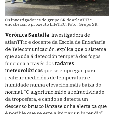
Os investigadores do grupo SR de atlanTTic
encabezan o proxecto LifeTEC. Foto: Grupo SR.
Verónica Santalla
, investigadora de
atlanTTic e docente da Escola de Enxeñaría
de Telecomunicación, explica que o sistema
que axuda á detección temperá dos fogos
funciona a través dos
radares
meteorolóxicos
que se empregan para
realizar medicións de temperatura e
humidade nunha elevación máis baixa do
normal. “O algoritmo mide a refractividade
da troposfera, e cando se detecta un
descenso brusco lánzase unha alerta xa que
é posible que se este a iniciar un incendio”