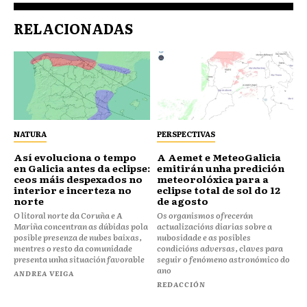
RELACIONADAS
NATURA
PERSPECTIVAS
Así evoluciona o tempo
A Aemet e MeteoGalicia
en Galicia antes da eclipse:
emitirán unha predición
ceos máis despexados no
meteorolóxica para a
interior e incerteza no
eclipse total de sol do 12
norte
de agosto
O litoral norte da Coruña e A
Os organismos ofrecerán
Mariña concentran as dúbidas pola
actualizacións diarias sobre a
posible presenza de nubes baixas,
nubosidade e as posibles
mentres o resto da comunidade
condicións adversas, claves para
presenta unha situación favorable
seguir o fenómeno astronómico do
ano
ANDREA VEIGA
REDACCIÓN