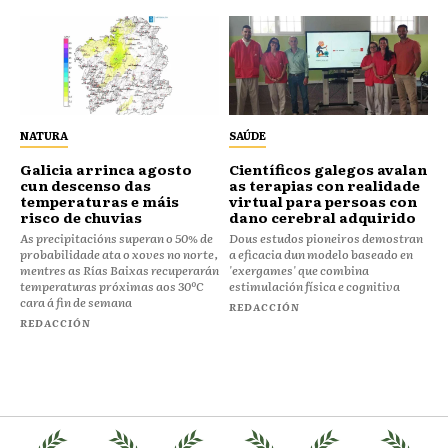
NATURA
SAÚDE
Galicia arrinca agosto
Científicos galegos avalan
cun descenso das
as terapias con realidade
temperaturas e máis
virtual para persoas con
risco de chuvias
dano cerebral adquirido
As precipitacións superan o 50% de
Dous estudos pioneiros demostran
probabilidade ata o xoves no norte,
a eficacia dun modelo baseado en
mentres as Rías Baixas recuperarán
'exergames' que combina
temperaturas próximas aos 30ºC
estimulación física e cognitiva
cara á fin de semana
REDACCIÓN
REDACCIÓN