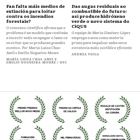
Fan falta máis medios de
Das augas residuais ao
extinción para loitar
combustible do futuro:
contra os incendios
así produce hidróxeno
forestais?
verde o novo sistema do
CiQUS
O consenso científico afirma que o
problema é un modelo que continúa
O equipo de María Giménez-López
a investir máis en apagar o lume ca
emprega a urea como materia
en evitar que se produzan grandes
prima para impulsar unha nova
eventos. Por María-Luisa Chas-
estratexia máis sostible e eficiente
Amil e Emilio Nogueira-Moure
ANDREA VEIGA
MARÍA-LUISA CHAS-AMIL E
EMILIO NOGUEIRA-MOURE / USC