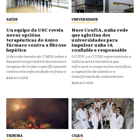
SAÚDE
UNIVERSIDADE
Un equipo da USC revela
Nace ConfIA, unha rede
novas opcións
que aglutina dez
terapéuticas do único
universidades para
fármaco contra a fibrose
impulsar unha IA
hepática
confiable e responsable
O descubrimento do CiMUS sobre o
O CITIC e o CiTIUS representarán a
Resmetiron permitirá desenvolver
Galicia nesta iniciativa que
terapias dirixidas especificamente
reforzará a cooperación científica,
contra esta enfermidade no futuro
a captación de talento e a
transferencia de coñecemento
REDACCIÓN
REDACCIÓN
TRIBUNA
CIQUS