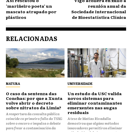
Así rescatou o
Vigo acollerá en xullo a
‘mariñeiro poeta’ un
reunión anual da
mascato atrapado por
Sociedade Internacional
plásticos
de Bioestatística Clínica
RELACIONADAS
NATURA
UNIVERSIDADE
O caso da sentenza das
Un estudo da USC valida
Conchas: por que a Xunta
novos sistemas para
volve abrir o decreto
eliminar contaminantes
sobre nitratos da Limia?
emerxentes nas augas
residuais
A reapertura da consulta pública
coincide co primeiro fallo do TSXG
A tese de Matías Rivadulla
sobre o encoro e impulsa o debate
demostrou que algúns métodos
para frear a contaminación da
innovadores permitiron eliminar