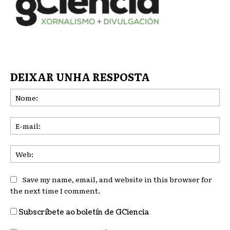
DEIXAR UNHA RESPOSTA
No
E-
mai
We
Save my name, email, and website in this browser for
the next time I comment.
Subscríbete ao boletín de GCiencia