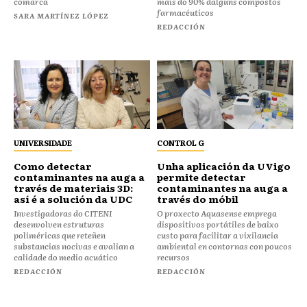
comarca
máis do 90% dalgúns compostos
farmacéuticos
SARA MARTÍNEZ LÓPEZ
REDACCIÓN
UNIVERSIDADE
CONTROL G
Como detectar
Unha aplicación da UVigo
contaminantes na auga a
permite detectar
través de materiais 3D:
contaminantes na auga a
así é a solución da UDC
través do móbil
Investigadoras do CITENI
O proxecto Aquasense emprega
desenvolven estruturas
dispositivos portátiles de baixo
poliméricas que reteñen
custo para facilitar a vixilancia
substancias nocivas e avalian a
ambiental en contornas con poucos
calidade do medio acuático
recursos
REDACCIÓN
REDACCIÓN