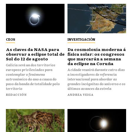
CEOS
INVESTIGACIÓN
As claves da NASA para
Da cosmoloxía moderna á
observar a eclipse total de
física solar: os congresos
Sol do 12 de agosto
que marcarán a semana
da eclipse na Coruña
Galicia será un dos territorios
europeos privilexiados para
A cidade reunirá durante catro días
contemplar o fenómeno
a investigadores de referencia
astronómico do ano a causa do
internacional para abordar as
paso da banda de totalidade polo
grandes incógnitas do universo e os
territorio
últimos avances da estrela
REDACCIÓN
ANDREA VEIGA