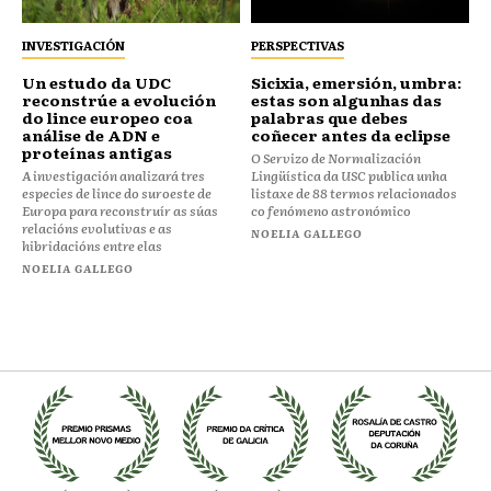
INVESTIGACIÓN
PERSPECTIVAS
Un estudo da UDC
Sicixia, emersión, umbra:
reconstrúe a evolución
estas son algunhas das
do lince europeo coa
palabras que debes
análise de ADN e
coñecer antes da eclipse
proteínas antigas
O Servizo de Normalización
A investigación analizará tres
Lingüística da USC publica unha
especies de lince do suroeste de
listaxe de 88 termos relacionados
Europa para reconstruír as súas
co fenómeno astronómico
relacións evolutivas e as
NOELIA GALLEGO
hibridacións entre elas
NOELIA GALLEGO