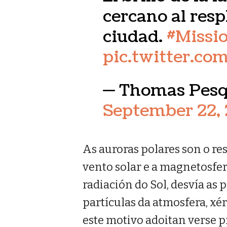
cercano al resp
ciudad.
#Missi
pic.twitter.c
— Thomas Pesq
September 22, 
As auroras polares son o res
vento solar e a magnetosfera
radiación do Sol, desvía as 
partículas da atmosfera, xé
este motivo adoitan verse 