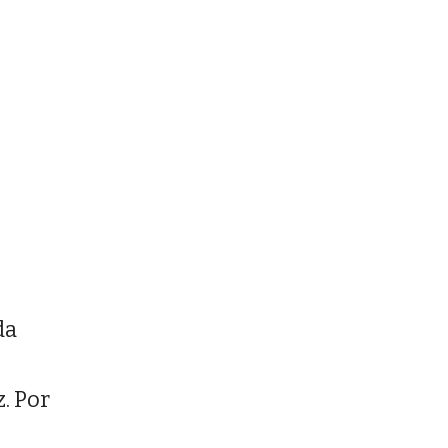
da
. Por