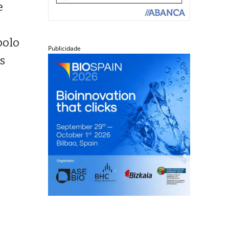
e
polo
Publicidade
as