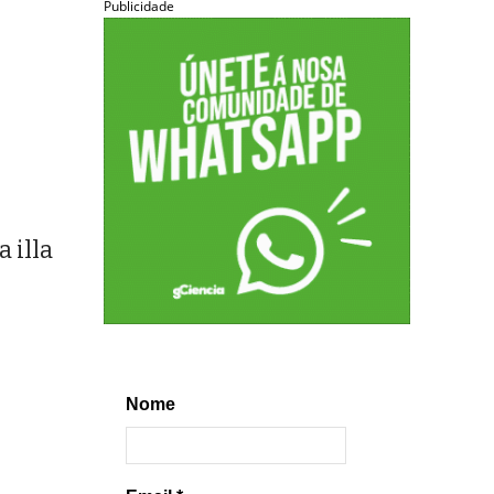
Publicidade
 illa
Nome