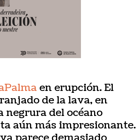
aPalma
en erupción. El
ranjado de la lava, en
la negrura del océano
ulta aún más impresionante.
 lava parece demasiado