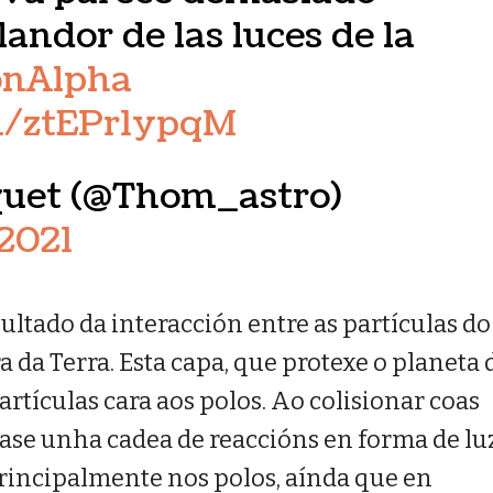
landor de las luces de la
onAlpha
om/ztEPr1ypqM
uet (@Thom_astro)
2021
ultado da interacción entre as partículas do
 da Terra. Esta capa, que protexe o planeta 
partículas cara aos polos. Ao colisionar coas
rase unha cadea de reaccións en forma de luz
principalmente nos polos, aínda que en