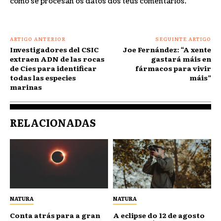
como se procesan os datos dos teus comentarios
.
ARTIGO ANTERIOR
SEGUINTE ARTIGO
Investigadores del CSIC
Joe Fernández: “A xente
extraen ADN de las rocas
gastará máis en
de Cíes para identificar
fármacos para vivir
todas las especies
máis”
marinas
RELACIONADAS
NATURA
NATURA
Conta atrás para a gran
A eclipse do 12 de agosto