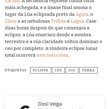
Láctea
. A secuencia repítese cunha vista
máis achegada, e a imaxe final amosa o
lugar da Lúa eclipsada preto da
Aguia
, o
Cisne
e as nebulosas
Trífida
e
Lagoa
. Case
dúas horas despois de que comezara a
eclipse, a Lúa emerxeu desde a sombra
terrestre e a súa claridade voltou dominar o
ceo por completo. A vindeira eclipse lunar
total ocorrerá
este mércores
.
ETIQUETAS
ECLIPSE
LÚA
SOL
TERRA
Dosi Veiga