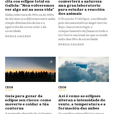
cita coa eclipse total en
converterá a natureza
Galicia: “Non volveremos
nun gran laboratorio
ver algo así na nosa vida”
para estudar a reacción
dos animais
Unha cobertura do 99% ou do 100%
do Sol marca a diferenza entre unha
O Proxecto TriEclipse, coordinado
simple diminución da luz e a
polo documentalista Angel García-
aparición da coroa solar e da
Rojo, busca investigar o
escuridade
comportamento da fauna en todo o
territorio nacional no que se acade
NOELIA GALLEGO
máis dun 98% de escuridade
NOELIA GALLEGO
CEOS
CEOS
Guía para gozar da
Así é como as eclipses
eclipse sen riscos: como
alteran a intensidade do
moverte e coidar a túa
vento, a temperatura e a
contorna
formación das nubes
A esperada chegada de visitantes
Os cambios atmosféricos que se