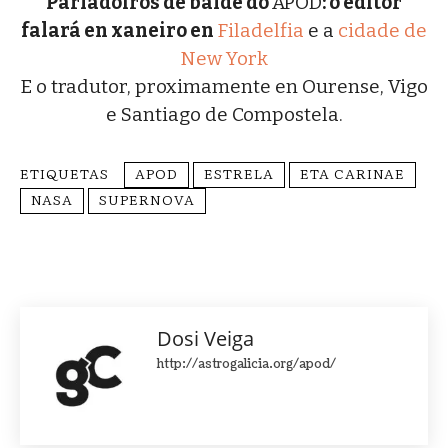
P
arladoiros de balde do
APOD
: o editor
falará en xaneiro en
Filadelfia
e a
cidade de
New York
E o tradutor, proximamente en Ourense, Vigo
e Santiago de Compostela.
ETIQUETAS
APOD
ESTRELA
ETA CARINAE
NASA
SUPERNOVA
Dosi Veiga
http://astrogalicia.org/apod/