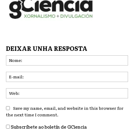
DEIXAR UNHA RESPOSTA
No
E-
mai
We
Save my name, email, and website in this browser for
the next time I comment.
Subscríbete ao boletín de GCiencia