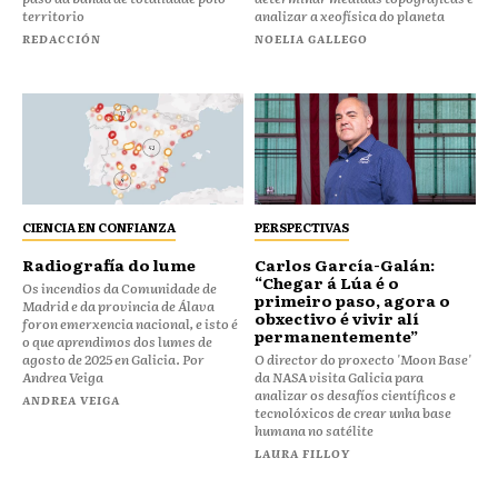
territorio
analizar a xeofísica do planeta
REDACCIÓN
NOELIA GALLEGO
CIENCIA EN CONFIANZA
PERSPECTIVAS
Radiografía do lume
Carlos García-Galán:
“Chegar á Lúa é o
Os incendios da Comunidade de
primeiro paso, agora o
Madrid e da provincia de Álava
obxectivo é vivir alí
foron emerxencia nacional, e isto é
permanentemente”
o que aprendimos dos lumes de
agosto de 2025 en Galicia. Por
O director do proxecto 'Moon Base'
Andrea Veiga
da NASA visita Galicia para
analizar os desafíos científicos e
ANDREA VEIGA
tecnolóxicos de crear unha base
humana no satélite
LAURA FILLOY