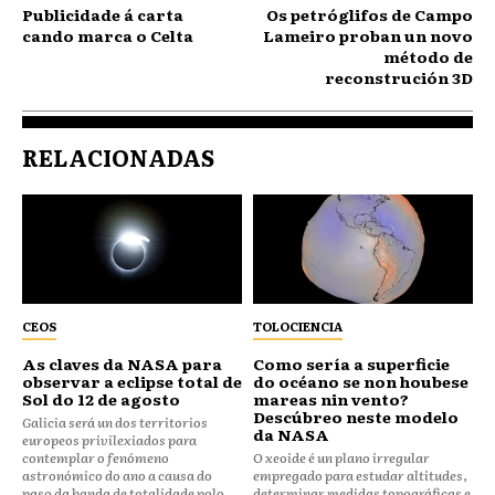
Publicidade á carta
Os petróglifos de Campo
cando marca o Celta
Lameiro proban un novo
método de
reconstrución 3D
RELACIONADAS
CEOS
TOLOCIENCIA
As claves da NASA para
Como sería a superficie
observar a eclipse total de
do océano se non houbese
Sol do 12 de agosto
mareas nin vento?
Descúbreo neste modelo
Galicia será un dos territorios
da NASA
europeos privilexiados para
contemplar o fenómeno
O xeoide é un plano irregular
astronómico do ano a causa do
empregado para estudar altitudes,
paso da banda de totalidade polo
determinar medidas topográficas e