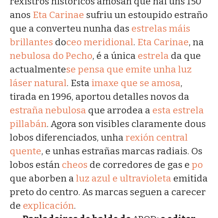
rexistros históricos amosan que hai uns 150
anos
Eta Carinae
sufriu un estoupido estraño
que a converteu nunha das
estrelas máis
brillantes
do
ceo meridional
.
Eta Carinae
, na
nebulosa do Pecho
, é a única
estrela
da que
actualmente
se pensa que emite unha luz
láser natural
. Esta
imaxe que se amosa
,
tirada en 1996, aportou detalles novos da
estraña nebulosa
que arrodea a
esta estrela
pillabán
. Agora son visibles claramente dous
lobos diferenciados, unha
rexión central
quente
, e unhas estrañas marcas radiais. Os
lobos están
cheos
de corredores de gas e
po
que aborben a
luz azul e ultravioleta
emitida
preto do centro. As marcas seguen a carecer
de
explicación
.