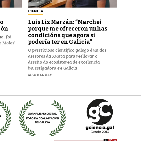
CIENCIA
io
Luis Liz Marzán: “Marchei
ión
porque me ofreceron unhas
condicións que agora si
e, foi
podería ter en Galicia”
e Moles’
O prestixioso científico galego é un dos
asesores da Xunta para mellorar o
deseño do ecosistema de excelencia
investigadora en Galicia
MANUEL REY