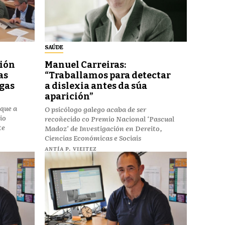
SAÚDE
ción
Manuel Carreiras:
as
“Traballamos para detectar
egas
a dislexia antes da súa
aparición”
 que a
O psicólogo galego acaba de ser
io
recoñecido co Premio Nacional ‘Pascual
te
Madoz’ de Investigación en Dereito,
Ciencias Económicas e Sociais
ANTÍA P. VIEITEZ