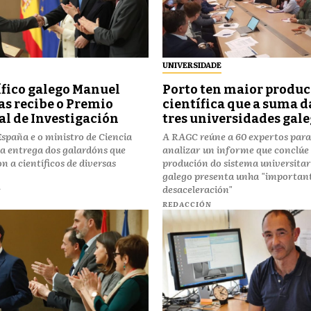
UNIVERSIDADE
ífico galego Manuel
Porto ten maior produ
as recibe o Premio
científica que a suma d
l de Investigación
tres universidades gal
 España e o ministro de Ciencia
A RAGC reúne a 60 expertos para
 a entrega dos galardóns que
analizar un informe que conclúe
n a científicos de diversas
produción do sistema universitar
galego presenta unha "importan
desaceleración"
N
REDACCIÓN