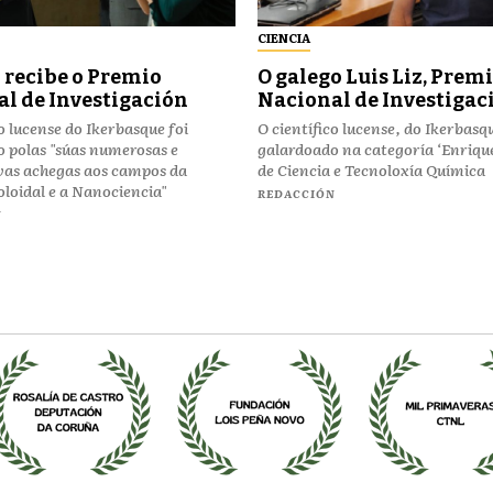
CIENCIA
z recibe o Premio
O galego Luis Liz, Prem
l de Investigación
Nacional de Investigac
co lucense do Ikerbasque foi
O científico lucense, do Ikerbasqu
 polas "súas numerosas e
galardoado na categoría ‘Enriqu
ivas achegas aos campos da
de Ciencia e Tecnoloxía Química
loidal e a Nanociencia"
REDACCIÓN
N