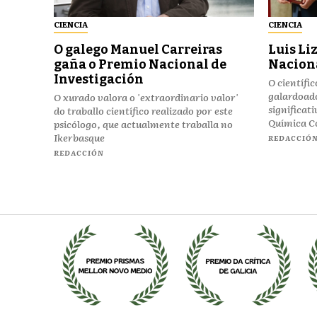
CIENCIA
CIENCIA
O galego Manuel Carreiras
Luis Li
gaña o Premio Nacional de
Naciona
Investigación
O científi
galardoado
O xurado valora o 'extraordinario valor'
significat
do traballo científico realizado por este
Química Co
psicólogo, que actualmente traballa no
Ikerbasque
REDACCIÓ
REDACCIÓN