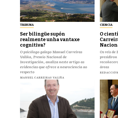
TRIBUNA
CIENCIA
Ser bilingüe supón
O cient
realmente unha vantaxe
Carreir
cognitiva?
Naciona
O psicólogo galego Manuel Carreiras
Os reis de
Valiña, Premio Nacional de
presidiron
Investigación, analiza neste artigo as
recoñecero
evidencias que ofrece a neurociencia ao
áreas
respecto
REDACCIÓ
MANUEL CARREIRAS VALIÑA