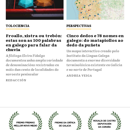
TOLOCIENCIA
PERSPECTIVAS
Froallo, xistra ou trebón:
Cinco dedos e 78 nomes en
estas son as 100 palabras
galego: do matapiollos ao
en galego para falar da
dedo da puñeta
chuvia
Un mapa interactivo creado polo
A filóloga Elvira Fidalgo
Instituto da Lingua Galega
documentou unha ampla variedade
documenta a enorme diversidade
de denominacións rexistradas en
terminolóxica existente en Galicia
máis dun cento de localidades do
e no norte de Portugal
noroeste peninsular
ANDREA VEIGA
REDACCIÓN