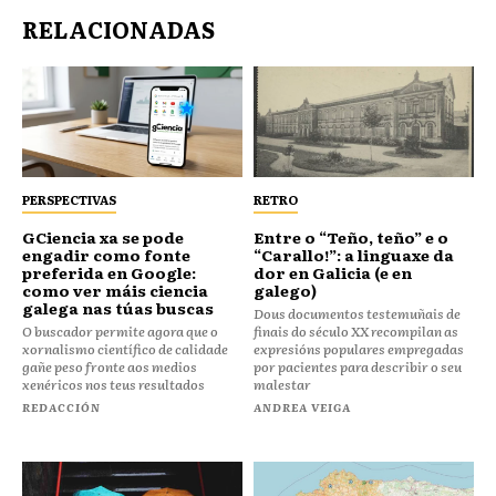
RELACIONADAS
PERSPECTIVAS
RETRO
GCiencia xa se pode
Entre o “Teño, teño” e o
engadir como fonte
“Carallo!”: a linguaxe da
preferida en Google:
dor en Galicia (e en
como ver máis ciencia
galego)
galega nas túas buscas
Dous documentos testemuñais de
O buscador permite agora que o
finais do século XX recompilan as
xornalismo científico de calidade
expresións populares empregadas
gañe peso fronte aos medios
por pacientes para describir o seu
xenéricos nos teus resultados
malestar
REDACCIÓN
ANDREA VEIGA