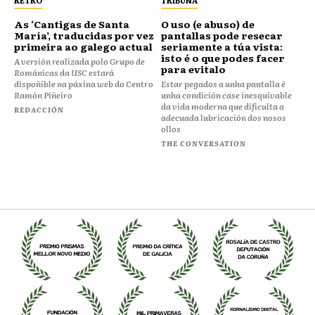
RETRO
TRIBUNA
As ‘Cantigas de Santa
O uso (e abuso) de
María’, traducidas por vez
pantallas pode resecar
primeira ao galego actual
seriamente a túa vista:
isto é o que podes facer
A versión realizada polo Grupo de
para evitalo
Románicas da USC estará
dispoñible na páxina web do Centro
Estar pegados a unha pantalla é
Ramón Piñeiro
unha condición case inesquivable
da vida moderna que dificulta a
REDACCIÓN
adecuada lubricación dos nosos
ollos
THE CONVERSATION