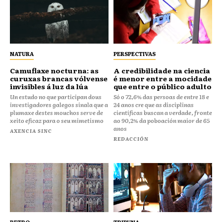
NATURA
PERSPECTIVAS
Camuflaxe nocturna: as
A credibilidade na ciencia
curuxas brancas vólvense
é menor entre a mocidade
invisibles á luz da lúa
que entre o público adulto
Un estudo no que participan dous
Só o 72,6% das persoas de entre 18 e
investigadores galegos sinala que a
24 anos cre que as disciplinas
plumaxe destes mouchos serve de
científicas buscan a verdade, fronte
xeito eficaz para o seu mimetismo
ao 90,2% da poboación maior de 65
anos
AXENCIA SINC
REDACCIÓN