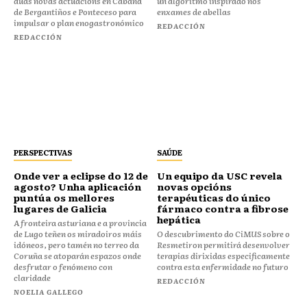
dúas novas actuacións en Cabana
un algoritmo inspirado nos
de Bergantiños e Ponteceso para
enxames de abellas
impulsar o plan enogastronómico
REDACCIÓN
REDACCIÓN
PERSPECTIVAS
SAÚDE
Onde ver a eclipse do 12 de
Un equipo da USC revela
agosto? Unha aplicación
novas opcións
puntúa os mellores
terapéuticas do único
lugares de Galicia
fármaco contra a fibrose
hepática
A fronteira asturiana e a provincia
de Lugo teñen os miradoiros máis
O descubrimento do CiMUS sobre o
idóneos, pero tamén no terreo da
Resmetiron permitirá desenvolver
Coruña se atoparán espazos onde
terapias dirixidas especificamente
desfrutar o fenómeno con
contra esta enfermidade no futuro
claridade
REDACCIÓN
NOELIA GALLEGO