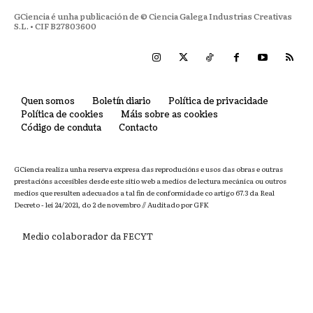
GCiencia é unha publicación de © Ciencia Galega Industrias Creativas
S.L. • CIF B27803600
Quen somos
Boletín diario
Política de privacidade
Política de cookies
Máis sobre as cookies
Código de conduta
Contacto
GCiencia realiza unha reserva expresa das reproducións e usos das obras e outras
prestacións accesibles desde este sitio web a medios de lectura mecánica ou outros
medios que resulten adecuados a tal fin de conformidade co artigo 67.3 da Real
Decreto - lei 24/2021, do 2 de novembro // Auditado por GFK
Medio colaborador da FECYT