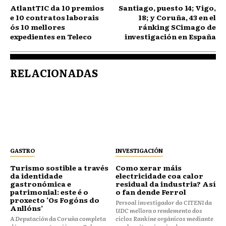
AtlantTIC da 10 premios
Santiago, puesto 14; Vigo,
e 10 contratos laborais
18; y Coruña, 43 en el
ós 10 mellores
ránking SCimago de
expedientes en Teleco
investigación en España
RELACIONADAS
GASTRO
INVESTIGACIÓN
Turismo sostible a través
Como xerar máis
da identidade
electricidade coa calor
gastronómica e
residual da industria? Así
patrimonial: este é o
o fan dende Ferrol
proxecto ‘Os Fogóns do
Persoal investigador do CITENI da
Anllóns’
UDC mellora o rendemento dos
A Deputación da Coruña completa
ciclos Rankine orgánicos mediante