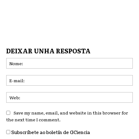
DEIXAR UNHA RESPOSTA
No
E-
mai
We
Save my name, email, and website in this browser for
the next time I comment.
Subscríbete ao boletín de GCiencia