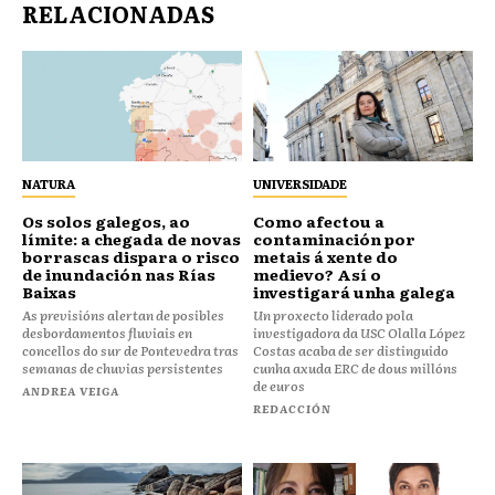
RELACIONADAS
NATURA
UNIVERSIDADE
Os solos galegos, ao
Como afectou a
límite: a chegada de novas
contaminación por
borrascas dispara o risco
metais á xente do
de inundación nas Rías
medievo? Así o
Baixas
investigará unha galega
As previsións alertan de posibles
Un proxecto liderado pola
desbordamentos fluviais en
investigadora da USC Olalla López
concellos do sur de Pontevedra tras
Costas acaba de ser distinguido
semanas de chuvias persistentes
cunha axuda ERC de dous millóns
de euros
ANDREA VEIGA
REDACCIÓN