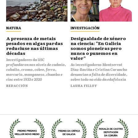
NATURA
INVESTIGACIÓN
A presenza de metais
Desigualdade de xénero
pesados en algas pardas
na ciencia: “En Galicia
reduciuse nas últimas
somos pioneiras pero
décadas
nunca o puxemos en
valor”
Investigadores da USC
profundaron nos niveis de cadmio,
As investigadoras Montserrat
cobalto, cromo, cobre, ferro,
Díaz-Raviña e Cristina Caruncho
mercurio, manganeso, chumbo e
denuncian a falta de diversidade,
cinc entre 1933 e 2020
sobre todo no eido da edafoloxía
REDACCIÓN
LAURA FILLOY