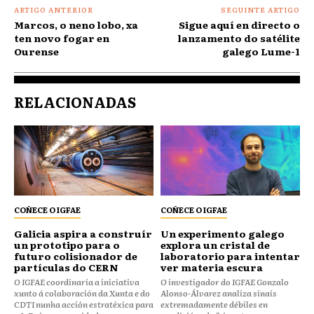
ARTIGO ANTERIOR
SEGUINTE ARTIGO
Marcos, o neno lobo, xa
Sigue aquí en directo o
ten novo fogar en
lanzamento do satélite
Ourense
galego Lume-1
RELACIONADAS
COÑECE O IGFAE
COÑECE O IGFAE
Galicia aspira a construír
Un experimento galego
un prototipo para o
explora un cristal de
futuro colisionador de
laboratorio para intentar
partículas do CERN
ver materia escura
O IGFAE coordinaría a iniciativa
O investigador do IGFAE Gonzalo
xunto á colaboración da Xunta e do
Alonso-Álvarez analiza sinais
CDTI nunha acción estratéxica para
extremadamente débiles en