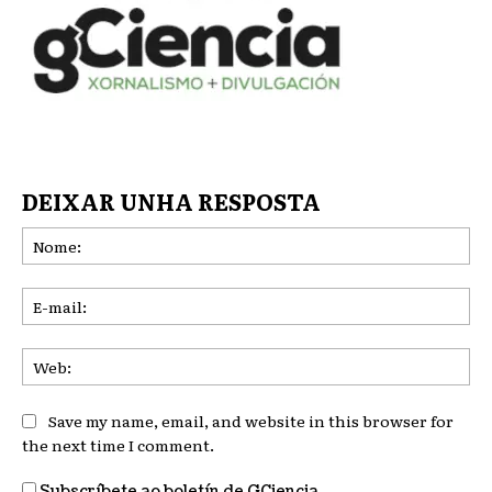
DEIXAR UNHA RESPOSTA
No
E-
mai
We
Save my name, email, and website in this browser for
the next time I comment.
Subscríbete ao boletín de GCiencia