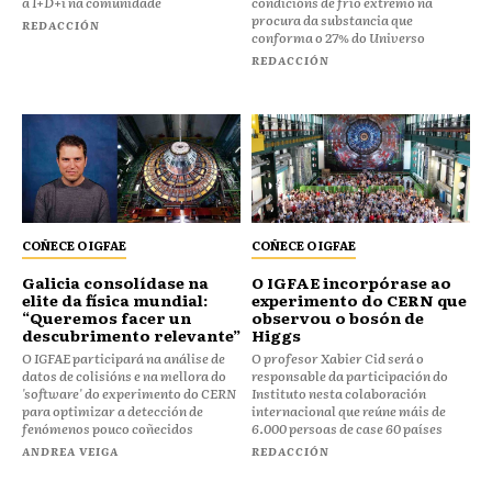
a I+D+i na comunidade
condicións de frío extremo na
procura da substancia que
REDACCIÓN
conforma o 27% do Universo
REDACCIÓN
COÑECE O IGFAE
COÑECE O IGFAE
Galicia consolídase na
O IGFAE incorpórase ao
elite da física mundial:
experimento do CERN que
“Queremos facer un
observou o bosón de
descubrimento relevante”
Higgs
O IGFAE participará na análise de
O profesor Xabier Cid será o
datos de colisións e na mellora do
responsable da participación do
'software' do experimento do CERN
Instituto nesta colaboración
para optimizar a detección de
internacional que reúne máis de
fenómenos pouco coñecidos
6.000 persoas de case 60 países
ANDREA VEIGA
REDACCIÓN