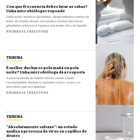
Con que frecuencia debes lavar as sabas?
Unha microbióloga responde
Cada noite, mentres durmimos, desprendemos centos de
miles de células da pel, excretamos aceites das nosas
glándulas sebáceas e suamos ata medio litro de líquido
PRIMROSE FREESTONE
TRIBUNA
É mellor ducharse pola mañá ou pola
noite? Unha microbióloga dá a resposta
A ciencia detrás do hábito diario: cando é máis
recomendable ducharse segundo o noso corpo e os
microbios que nos habitan
PRIMROSE FREESTONE
TRIBUNA
“Absolutamente salvaxe”: un estudo
analiza a presenza de virus en cepillos de
dentes