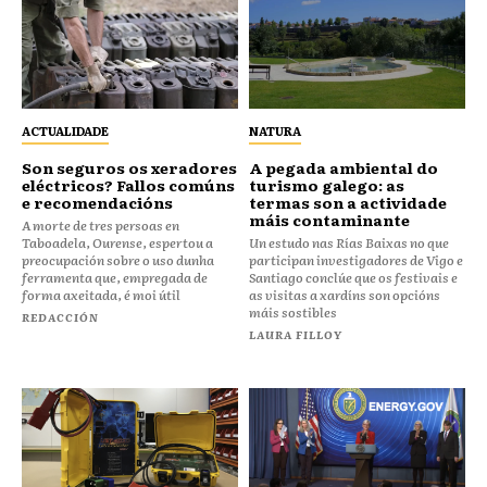
ACTUALIDADE
NATURA
Son seguros os xeradores
A pegada ambiental do
eléctricos? Fallos comúns
turismo galego: as
e recomendacións
termas son a actividade
máis contaminante
A morte de tres persoas en
Taboadela, Ourense, espertou a
Un estudo nas Rías Baixas no que
preocupación sobre o uso dunha
participan investigadores de Vigo e
ferramenta que, empregada de
Santiago conclúe que os festivais e
forma axeitada, é moi útil
as visitas a xardíns son opcións
máis sostibles
REDACCIÓN
LAURA FILLOY