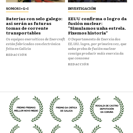
SOMOS I+G+I
INVESTIGACIÓN
Baterías con selo galego:
EEUU confirma o logro da
así serán as futuras
fusión nuclear:
tomas de corrente
“Simulamos unha estrela.
transportables
Fixemos historia”
Os equipos enerxéticos de Enercraft
O Departamento de Enerxía dos
están fabricados con electrónica
EE.UU. logra, por primeira vez, que
feita en Galicia
unha proba de fusión nuclear
consiga producir máis enerxía da
REDACCIÓN
que consome
REDACCIÓN