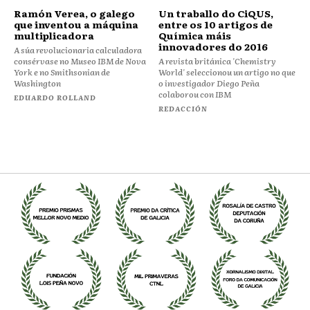
Ramón Verea, o galego
Un traballo do CiQUS,
que inventou a máquina
entre os 10 artigos de
multiplicadora
Química máis
innovadores do 2016
A súa revolucionaria calculadora
consérvase no Museo IBM de Nova
A revista británica 'Chemistry
York e no Smithsonian de
World' seleccionou un artigo no que
Washington
o investigador Diego Peña
colaborou con IBM
EDUARDO ROLLAND
REDACCIÓN