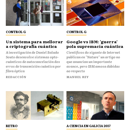
CONTROL G
CONTROL G
Un sistema para mellorar
Google vs IBM: ‘guerra’
a criptografía cuántica
pola supremacía cuántica
A investigación de Daniel Balado
Científicos do xigante de Internet
Souto desenvolve sistemas opto-
publican en "Nature" un artigo no
cuánticos de autocancelación dos
que anuncian un importante
erros de transmisión cuántica por
avance, pero IBM amosa dúbidas
fibra óptica
ao respecto
REDACCIÓN
MANUEL REY
RETRO
A CIENCIA EN GALICIA 2017