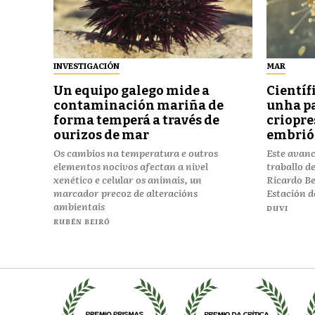
INVESTIGACIÓN
MAR
Un equipo galego mide a
Científ
contaminación mariña de
unha pa
forma temperá a través de
criopre
ourizos de mar
embrión
Os cambios na temperatura e outros
Este avanc
elementos nocivos afectan a nivel
traballo de
xenético e celular os animais, un
Ricardo Be
marcador precoz de alteracións
Estación d
ambientais
DUVI
RUBÉN BEIRÓ